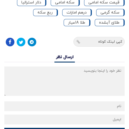
قیمت سکه امامی
سکه امامی
دلار استرالیا
سکه گرمی
درهم امارات
ربع سکه
طلای آبشده
طلا 18عیار
کپی لینک کوتاه
ارسال نظر