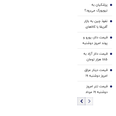
پزشکیان به
روزشمار، ریسک
2
نیویورک می‌رود؟
پایین و نقدشوندگی
بالا]
نفوذ چین به بازار
3
آفریقا با کالاهای
ارزان‌قیمت |
قیمت دلار، یورو و
انتخاب راهبردی
4
پوند امروز دوشنبه
آمریکا برای عقب
۱۹ مرداد 1405/
نماندن از اژدهای
قیمت دلار آزاد به
کاهش قیمت دلار و
5
زرد و تقویت حضور
185 هزار تومان
یورو
در بازارها
رسید
قیمت دینار عراق
6
امروز دوشنبه ۱۹
مرداد 1405/ افزایش
قیمت تتر امروز
قیمت دینار
7
دوشنبه ۱۹ مرداد
1405 / افزایش
قیمت تتر