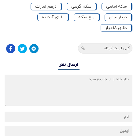
سکه امامی
سکه گرمی
درهم امارات
دینار عراق
ربع سکه
طلای آبشده
طلای 18عیار
کپی لینک کوتاه
ارسال نظر