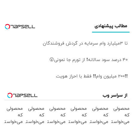
خطر است/ حتی
چین و روسیه هم
دل نگرانند
مطالب پیشنهادی
تا 3میلیارد وام سرمایه در گردش فروشندگان
40 درصد سود سالانه❗ از تورم جا نمونی😲
❗❗200 میلیون وام❗❗ فقط با احراز هویت
از سراسر وب
محصولی
محصولی
محصولی
محصولی
محصولی
محصولی
که
که
که
که
که
که
می‌خواستی
می‌خواستی
می‌خواستی
می‌خواستی
می‌خواستی
می‌خواستی
رو در
رو در
رو در
رو در
رو در
رو در