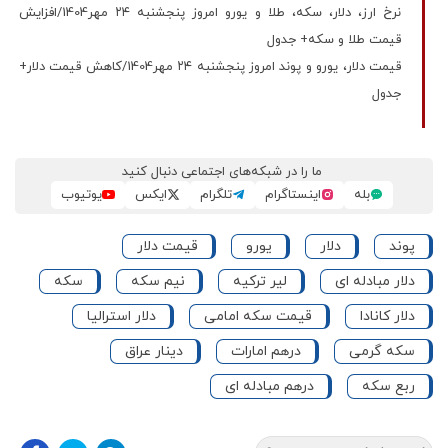
نرخ ارز، دلار، سکه، طلا و یورو امروز پنجشنبه ۲۴ مهر1404/افزایش
قیمت طلا و سکه+ جدول
قیمت دلار، یورو و پوند امروز پنجشنبه ۲۴ مهر1404/کاهش قیمت دلار+
جدول
ما را در شبکه‌های اجتماعی دنبال کنید
بله
اینستاگرام
تلگرام
ایکس
یوتیوب
پوند
دلار
یورو
قیمت دلار
دلار مبادله ای
لیر ترکیه
نیم سکه
سکه
دلار کانادا
قیمت سکه امامی
دلار استرالیا
سکه گرمی
درهم امارات
دینار عراق
ربع سکه
درهم مبادله ای