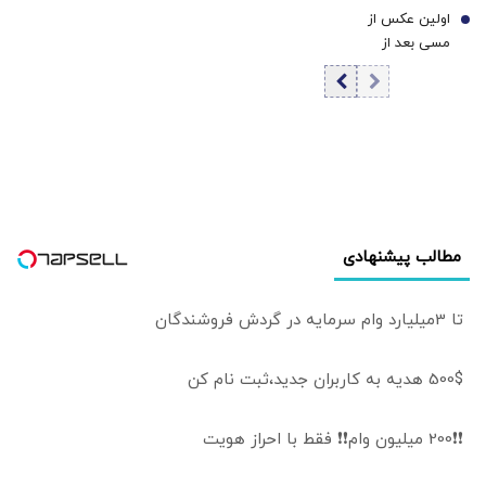
معدنی شکسته
کند پایان را
اولین عکس از
7
شد/ سرویس
مسی بعد از
اعتباری بیشترین
درگذشت پدرش
رشد را تجربه کرد
مطالب پیشنهادی
تا 3میلیارد وام سرمایه در گردش فروشندگان
500$ هدیه به کاربران جدید،ثبت نام کن
❗❗200 میلیون وام❗❗ فقط با احراز هویت