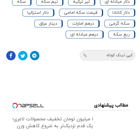
دلار مبادله ای
لیر ترکیه
نیم سکه
سکه
دلار کانادا
قیمت سکه امامی
دلار استرالیا
سکه گرمی
درهم امارات
دینار عراق
ربع سکه
درهم مبادله ای
کپی لینک کوتاه
مطالب پیشنهادی
۱ میلیون تومان تخفیف محصولات لاغری؛
یک قدم نزدیک‌تر به شروع کاهش وزن