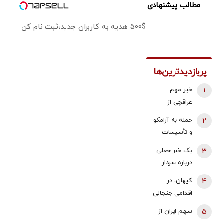
مطالب پیشنهادی
500$ هدیه به کاربران جدید،ثبت نام کن
پربازدیدترین‌ها
1
خبر مهم
عراقچی از
مذاکرات
2
حمله به آرامکو
نیروهای نظامی
و تأسیسات
و دریایی ایران و
گازی جبیل/
3
یک خبر جعلی
عمان درباره
واکنش وزارت
درباره سردار
تنگه هرمز
انرژی عربستان
وحیدی و
4
کیهان، در
به آتش سوزی
ساخت بمب
اقدامی جنجالی
در پالایشگاه
اتم/ این شایعه
فراخوان حمله
آرامکو
5
سهم ایران از
از هند نشأت
صادر کرد/