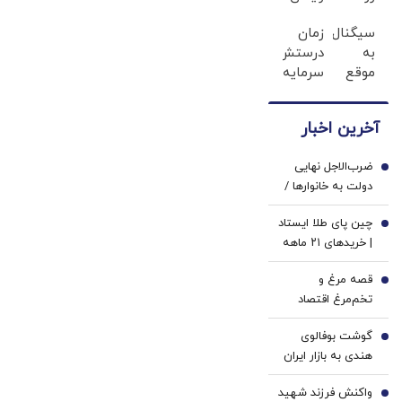
چیکار
رو از
سیگنال
زمان
کنی؟
دست
به
درستش
سیگنال
نده
موقع
سرمایه
رایگان
(مدت
سرمایه
گذاری
بگیر!
محدود)
گذاری
کن ✅
آخرین اخبار
(رایگان
به
ضرب‌الاجل نهایی
مدت
1
دولت به خانوارها /
محدود)
یارانه و کالابرگ این
چین پای طلا ایستاد
افراد قطع می‌شود
2
| خریدهای ۲۱ ماهه
پکن برای نبرد با
قصه مرغ و
سلطه دلار |
3
تخم‌مرغ اقتصاد
مهم‌ترین عامل
ایران | رشد نرخ ارز
حمایت از طلا در
گوشت بوفالوی
معلول تورم است،
4
نیمه دوم سال
هندی به بازار ایران
نه علت | ناکارآمدی
چیست؟
رسید
قیمت‌گذاری
واکنش فرزند شهید
5
دستوری در اقتصاد