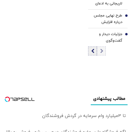
لاریجانی به ادعای
کوچک‌شده ایران
ردیابی با تماس
طرح نهایی مجلس
تلفنی/ علی
6
درباره افزایش
لاریجانی در
قیمت بنزین اعلام
راهپیمایی روز
جزئیات دیدار و
شد
7
قدس شناسایی
گفت‌وگوی
شد؟
پزشکیان با رهبر
انقلاب اعلام شد
مطالب پیشنهادی
تا 3میلیارد وام سرمایه در گردش فروشندگان