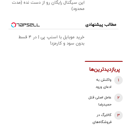
این سیگنال رایگان رو از دست نده (مدت
محدود)
مطالب پیشنهادی
خرید موبایل با اسنپ پی | در ۴ قسط
بدون سود و کارمزد!
پربازدیدترین‌ها
1
واکنش به
ادعای ورود
هواگردها به
2
عامل اصلی قتل
کشور ٣٠
حمیدرضا
دقیقه قبل از
رجب‌زاده
3
کالابرگ در
حمله به بیت
دستگیر شد
فروشگاه‌های
رهبری/ رییس