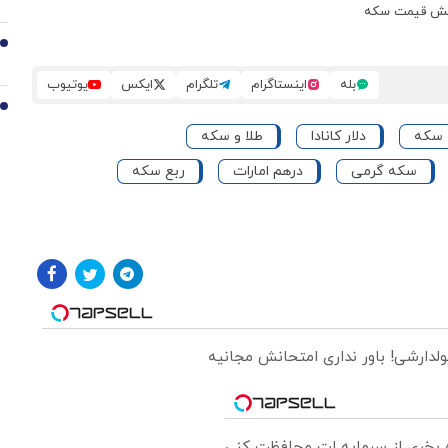
9
بله
اینستاگرام
تلگرام
ایکس
یوتیوب
10
سکه
دلار کانادا
طلا و سکه
سکه گرمی
درهم امارات
ربع سکه
ولدارشی! باور نداری امتحانش مجانیه
ره بخری از سرمایه ات محافظت کنی