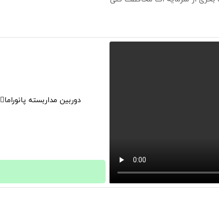
دوربین مداربسته پانوراما👈🏻 قابلیت چرخش 0