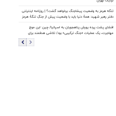
نزدیک تهران
تنگه هرمز به وضعیت پیشاجنگ برخواهد گشت؟ | روزنامه اینترنتی
دفتر رهبر شهید: همۀ دنیا باید با وضعیت پیش از جنگِ تنگۀ هرمز
خداحافظی کنند
افشای پشت پرده یورش پناهجویان به اسپانیا/ چین: این موج
مهاجرت، یک عملیات «جنگ ترکیبی» بود/ تلاشی هدفمند برای
اعمال فشار بر دولت «پدرو سانچز»