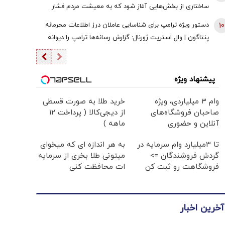
ساختاری از بخش‌هایی آغاز شود که به معیشت مردم فشار
وارد نکند
10
دستور ویژه ترامپ برای شناسایی عاملان درز اطلاعات محرمانه
پنتاگون | وال استریت ژورنال: گزارش رسانه‌ها ترامپ را دیوانه
کرد | ایران جسورتر می شود اگر...
پیشنهاد ویژه
وام ۳ میلیاردی، ویژه
خرید طلا به صورت قسطی
صاحبان فروشگاه‌های
از دیجی‌کالا ( پرداخت 12
آنلاین و حضوری
ماهه )
تا 3میلیارد وام سرمایه در
به هر اندازه ای که میخوای
گردش فروشندگان =>
میتونی طلا بخری از سرمایه
فروشگاهت رو ثبت کن
ات محافظت کنی
آخرین اخبار