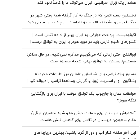
هشدار یک ژنرال اسرائیلی: ایران می‌تواند ما را کاملاً نابود کند
نخستین بمب اتمی که در جنگ به کار گرفته شد/ وقتی شهر در
دیگ قیر می‌جوشید/ حالا بمب زنده است... و چه حس عجیبی دارد
که پشت سر تو باشد
اکونومیست: پرداخت عوارض به ایران بهتر از ادامه تنش است |
کشورهای خلیج فارس باید در مورد هرمز با ایران به توافق برسند |
اعراب در مخمصهِ ترامپ گرفتار شده‌اند
ابوالفتح: حتی زمانی که می‌گوییم مذاکره نمی‌کنیم، در حال مذاکره
هستیم/ رسیدن به توافق نهایی شبیه معجزه است
دستور ویژه ترامپ برای شناسایی عاملان درز اطلاعات محرمانه
پنتاگون | وال استریت ژورنال: گزارش رسانه‌ها ترامپ را دیوانه کرد |
ایران جسورتر می شود اگر...
موافقت عمان با چارچوپ یک توافق موقت با ایران برای بازگشایی
تنگه هرمز؟
آماده‌باش عربستان برای حملات حوثی ها و شبه نظامیان عراقی/
مقام سعودی: عربستان در تلاش برای کاهش تنش هاست
این آخر هفته کنار آب و دور از گرما باشید/ بهترین دریاچه‌های