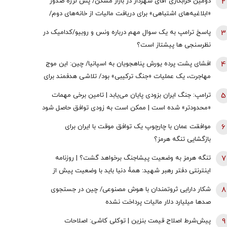
2
دومین خرابکاری آقای شهردار در بازار مسکن/ پس لرزه صدور
«ابلاغیه‌های اشتباهی» برای دریافت مالیات از خانه‌‌های دوم/
ممدانی زیر تیغ رفت
3
پاسخ ترامپ به یک سوال مهم درباره ونس و روبیو/کدامیک در
نظرسنجی ها پیشتاز است؟
4
افشای پشت پرده یورش پناهجویان به اسپانیا/ چین: این موج
مهاجرت، یک عملیات «جنگ ترکیبی» بود/ تلاشی هدفمند برای
اعمال فشار بر دولت «پدرو سانچز»
5
ترامپ: جنگ ایران بزودی پایان می‌یابد | تامین برخی مهمات
«محدودتر» شده است | ممکن است به زودی توافق حاصل شود
| ما ذخایر تقریبا نامحدود داریم
6
موافقت عمان با چارچوپ یک توافق موقت با ایران برای
بازگشایی تنگه هرمز؟
7
تنگه هرمز به وضعیت پیشاجنگ برخواهد گشت؟ | روزنامه
اینترنتی دفتر رهبر شهید: همۀ دنیا باید با وضعیت پیش از
جنگِ تنگۀ هرمز خداحافظی کنند
8
شکار دارایی ثروتمندان با هوش مصنوعی/ چین در جستجوی
صدها میلیارد دلار مالیات پرداخت نشده
9
پیش‌شرط اصلاح قیمت بنزین | توکلی کاشی: اصلاحات