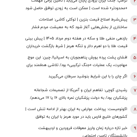
2
ترامپ: جنگ ایران بزودی پایان می‌یابد | تامین برخی مهمات
«محدودتر» شده است | ممکن است به زودی توافق حاصل شود
| ما ذخایر تقریبا نامحدود داریم
3
پیش‌شرط اصلاح قیمت بنزین | توکلی کاشی: اصلاحات
ساختاری از بخش‌هایی آغاز شود که به معیشت مردم فشار
وارد نکند
4
بازدهی منفی طلا و سکه در هفته دوم مرداد 1405 | پیش بینی
قیمت طلا با دو اهرم دلار و تنگه هرمز | شرط بازگشت خریداران
به بازار
5
افشای پشت پرده یورش پناهجویان به اسپانیا/ چین: این موج
مهاجرت، یک عملیات «جنگ ترکیبی» بود/ تلاشی هدفمند برای
اعمال فشار بر دولت «پدرو سانچز»
6
اگر چای را با این شرایط بنوشید سرطان می‌گیرید
7
رشیدی کوچی: تفاهم ایران و آمریکا از تصمیمات شجاعانه
پزشکیان بود/ به دولت پزشکیان نمره بالای ۱۶ یا ۱۷ می‌دهم/
یقین بدانید اگر هر فرد دیگری جای پزشکیان بود، کشور با
8
اکونومیست: پرداخت عوارض به ایران بهتر از ادامه تنش است |
مشکلات بزرگی روبه‌رو می‌شد/ اگر جلیلی رئیس‌جمهور
کشورهای خلیج فارس باید در مورد هرمز با ایران به توافق
می‌شد...
برسند | اعراب در مخمصهِ ترامپ گرفتار شده‌اند
9
خبر تازه درباره زمان واریز معوقات فروردین و اردیبهشت
بازنشستگان تامین اجتماعی