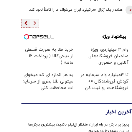
10
هشدار یک ژنرال اسرائیلی: ایران می‌تواند ما را کاملاً نابود کند
پیشنهاد ویژه
وام ۳ میلیاردی، ویژه
خرید طلا به صورت قسطی
صاحبان فروشگاه‌های
از دیجی‌کالا ( پرداخت 12
آنلاین و حضوری
ماهه )
تا 3میلیارد وام سرمایه در
به هر اندازه ای که میخوای
گردش فروشندگان =>
میتونی طلا بخری از سرمایه
فروشگاهت رو ثبت کن
ات محافظت کنی
آخرین اخبار
پاییز پر بارش در راه ایران/ منتظر ال‌نینو باشید/ بیشترین بارش‌ها
در این روزها رخ خواهد داد