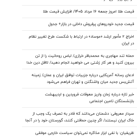
قیمت طلا امروز جمعه ۱۶ مرداد ۱۴۰۵/ افزایش قیمت طلا
قیمت جدید خودروهای پرفروش داخلی در بازار+ جدول
اخراج 2 مأمور ارشد «موساد» در ارتباط با شکست طرح تغییر نظام
در ایران
حمله تند مهاجری به محمدباقر خرازی/ لباس روحانیت را از تن
بیرون کنید و هر کار زشتی می خواهید انجام دهید/ لااقل دین خدا
را آلوده نکنید
ادعای رسانه آمریکایی درباره جزییات توافق ایران و عمان/ زمینه
آتش‌بس جدید میان واشنگتن و تهران فراهم می‌شود
خبر تازه درباره زمان واریز معوقات فروردین و اردیبهشت
بازنشستگان تامین اجتماعی
سردار معروفی: دشمنان می‌دانند که قادر به تصرف یک وجب از
خاک ایران نیستند/ اگر چنین حماقتی کنند، گورستان خود را در آنجا
خواهند یافت/ دیپلماسی بدون پشتیبانی مردمی امکان‌پذیر نیست
ظریفیان: با نفی ابزار مذاکره نمی‌توان سیاست خارجی موفقی