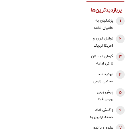
پربازدیدترین‌ها
1
پزشکیان به
حامیان ادامه
جنگ:
2
توافق ایران و
همین‌جوری
آمریکا نزدیک
نگویید بزن/
شد؟/ وزیر
3
گرمای تابستان
تبعاتش را هم
خزانه‌داری
تا کی ادامه
باید دید
آمریکا از «امروز
دارد؟/
4
تهدید تند
یا فردا» گفت
هواشناسی: ۴۰
مجتبی زارعی
تا ۵۰ روز دیگر
علیه باقر
5
پیش بینی
گرما در پیش
خرازی:حاضرم با
بورس فردا
داریم
وضو شلاقت را
شنبه 17 مرداد
6
واکنش امام
اجرا کنم
1405 | موتور
جمعه اردبیل به
رشد بازار روشن
اظهارات
7
برنده و بازنده
شد | آخرین