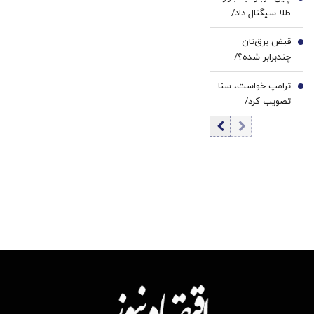
5
طلا سیگنال داد/
است
بزرگ‌ترین خرید از
قبض برق‌تان
۲۰۲۳ ثبت شد
6
چندبرابر شده؟/
دلیلش این پله‌های
ترامپ خواست، سنا
تعرفه‌ای است
7
تصویب کرد/
تحریم‌های تازه
علیه ایران در راه
است