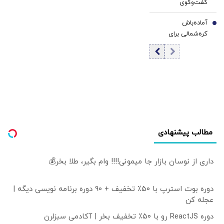
گفت‌وگوی
شد؟
پزشکیان با رهبر
آماده‌باش
انقلاب اعلام شد
7
کره‌شمالی برای
اعزام هزاران نیروی
نظامی / جنگ
جهانی سوم در راه
است؟
مطالب پیشنهادی
داری از نوسان بازار جا میمونی!!!! وام بگیر، طلا بخر💰
دوره بوت استرپ با ۵۰٪ تخفیف + 90 دوره برنامه نویسی دیگه |
عجله کن
دوره ReactJS رو با ۵۰٪ تخفیف بخر | آکادمی سبزلرن