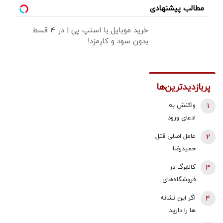
مطالب پیشنهادی
خرید موبایل با اسنپ پی | در ۴ قسط
بدون سود و کارمزد!
پربازدیدترین‌ها
1
واکنش به
ادعای ورود
هواگردها به
2
عامل اصلی قتل
کشور ٣٠
حمیدرضا
دقیقه قبل از
رجب‌زاده
3
کالابرگ در
حمله به بیت
دستگیر شد
فروشگاه‌های
رهبری/ رییس
بزرگ هم قطع
سازمان
4
اگر این نشانه
شد
هواپیمایی
ها را دارید
کشوری: کذب