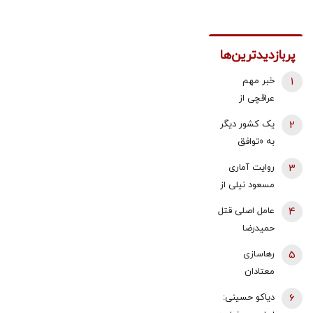
پربازدیدترین‌ها
1
خبر مهم
عراقچی از
مذاکرات
2
یک کشور دیگر
نیروهای نظامی
به «توافق
و دریایی ایران و
مکه» می
3
روایت آماری
عمان درباره
پیوندد/ ترکیه
مسعود نیلی از
تنگه هرمز
خیال ایران را
زندگی ایرانیان
4
عامل اصلی قتل
راحت کرد
از سال 97 تا
حمیدرضا
1405؛ نرخ ارز،
رجب‌زاده
5
رهاسازی
تقریبا ۵۰ برابر
دستگیر شد
معتادان
شده و ۱۶‌
متجاهر در
میلیون نفر به
6
دیاکو حسینی:
تهران؟/ شرایط
جمعیت زیر خط