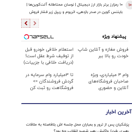
سال 1405
10
۱۰ رمزارز برتر بازار ارز دیجیتال | نوسان محتاطانه آلت‌کوین‌ها |
بایننس‌ کوین در صدر بازدهی، اتریوم و ریپل زیر فشار فروش
پیشنهاد ویژه
فروش مغازه و آنلاین شاپ
استعلام خلافی خودرو قبل
خودت رو بالا ببر
از توقیف شرط عقل است!
(دریافت خلافی با جزییات)
وام ۳ میلیاردی، ویژه
تا 3میلیارد وام سرمایه در
صاحبان فروشگاه‌های
گردش فروشندگان =>
آنلاین و حضوری
فروشگاهت رو ثبت کن
آخرین اخبار
پزشکیان پس از ترور و بمباران محل جلسه ‌اش بلافاصله به ملاقات
رهبری رفت/ واکنش رهبر شهید انقلاب چه بود؟