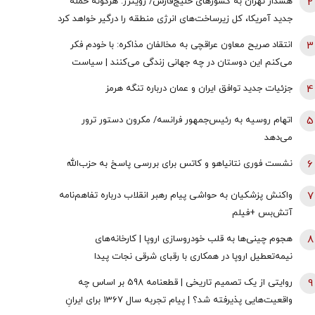
2
هشدار تهران به کشورهای خلیج‌فارس/ رویترز: هرگونه حمله
جدید آمریکا، کل زیرساخت‌های انرژی منطقه را درگیر خواهد کرد
3
انتقاد صریح معاون عراقچی به مخالفان مذاکره: با خودم فکر
می‌کنم این دوستان در چه جهانی زندگی می‌کنند | سیاست
خارجی عرصه تصمیم‌های دشوار و سنجش دقیق هزینه و فایده
4
جزئیات جدید توافق ایران و عمان درباره تنگه هرمز
است
5
اتهام روسیه به رئیس‌جمهور فرانسه/ مکرون دستور ترور
می‌دهد
6
نشست فوری نتانیاهو و کاتس برای بررسی پاسخ به حزب‌الله
7
واکنش پزشکیان به حواشی پیام رهبر انقلاب درباره تفاهم‌نامه
آتش‌بس +فیلم
8
هجوم چینی‌ها به قلب خودروسازی اروپا | کارخانه‌های
نیمه‌تعطیل اروپا در همکاری با رقبای شرقی نجات پیدا
می‌کنند؟
9
روایتی از یک تصمیم تاریخی | قطعنامه 598 بر اساس چه
واقعیت‌هایی پذیرفته شد؟ | پیام تجربه سال 1367 برای ایرانِ