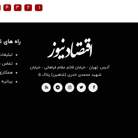
۴
۳
۲
۱
راه های 
تبلیغات
تماس با
آدرس: تهران - خیابان قائم مقام فراهانی - خیابان
همکاری 
شهید محمدی خدری (شاهین) پلاک ۵
بیانیه 