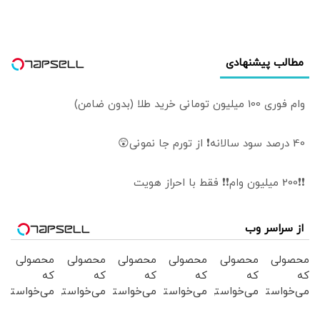
است
مطالب پیشنهادی
وام فوری 100 میلیون تومانی خرید طلا (بدون ضامن)
40 درصد سود سالانه❗ از تورم جا نمونی😲
❗❗200 میلیون وام❗❗ فقط با احراز هویت
از سراسر وب
محصولی
محصولی
محصولی
محصولی
محصولی
محصولی
که
که
که
که
که
که
می‌خواستی
می‌خواستی
می‌خواستی
می‌خواستی
می‌خواستی
می‌خواستی
رو در
رو در
رو در
رو در
رو در
رو در