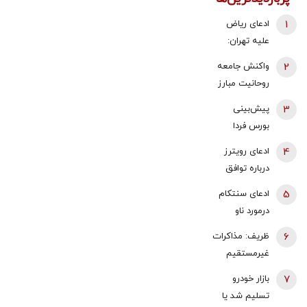
1
ادعای ریاض
علیه تهران:
ایران مسئول
2
واکنش جامعه
حمله به
روحانیت مبارز
نفتکش اماراتی
به اظهارات باقر
3
پیش‌بینی
است
خرازی: اظهارات
بورس فردا
باقر خرازی نه
یکشنبه 18
4
ادعای رویترز
صدای روحانیت
مرداد 1405 |
درباره توافق
است، نه پیام
تقاضای سنگین
هرمز/ در صورت
انقلاب
5
ادعای سنتکام
در انتظار
توافق، محاصره
درمورد ناو
معاملات فردا
بنادر ایران لغو
هواپیمابر
6
ظریف: مذاکرات
می‌شود؟
آبراهام لینکلن
غیرمستقیم
در منطقه
ایران و آمریکا
7
بازار خودرو
می‌تواند مانع
تسلیم شد یا
نتیجه مطلوب