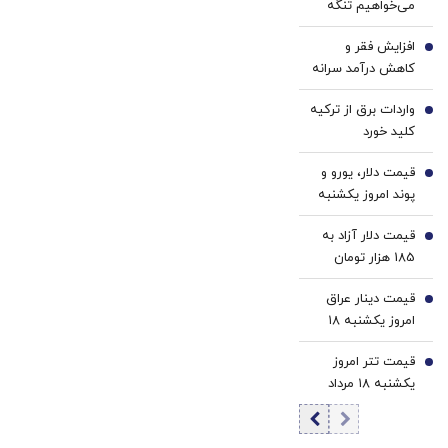
می‌خواهیم تنگه
با40%تخفیف)
هرمز، تنگه جنگ
افزایش فقر و
نباشد | چرا کویت و
2
کاهش درآمد سرانه
امارات اجازه دادند
حقیقی در کشور/
آمریکا از
واردات برق از ترکیه
کاهش دسترسی به
3
پایگاه‌هایش علیه
کلید خورد
مسکن معلول
ما استفاده کند؟ |
بحران بزرگتری
اساسی‌ترین
قیمت دلار، یورو و
4
است
پیشنهادات ما در
پوند امروز یکشنبه
طرح امید این بود
۱۸ مرداد 1405/
که نگذاریم از خاک
قیمت دلار آزاد به
کاهش قیمت دلار و
5
ما علیه دیگری
185 هزار تومان
یورو
تجاوزی شود
رسید
قیمت دینار عراق
6
امروز یکشنبه ۱۸
مرداد 1405/ افزایش
قیمت تتر امروز
قیمت دینار
7
یکشنبه ۱۸ مرداد
1405 / کاهش
قیمت تتر