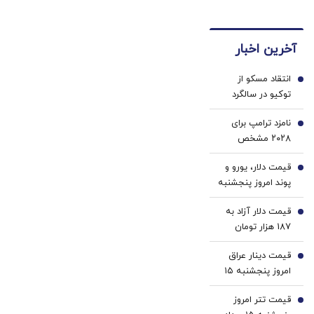
مشام می‌رسد
میلیارد تومان از
اموال تهاتر شد
آخرین اخبار
انتقاد مسکو از
1
توکیو در سالگرد
هیروشیما/ مدودف:
نامزد ترامپ برای
ژاپن تابع
2
۲۰۲۸ مشخص
آمریکاست
شد؟/ روایت تازه از
قیمت دلار، یورو و
حمایت او از جی‌دی
3
پوند امروز پنجشنبه
ونس
۱۵ مرداد 1405/
قیمت دلار آزاد به
کاهش قیمت دلار و
4
187 هزار تومان
یورو
رسید
قیمت دینار عراق
5
امروز پنجشنبه ۱۵
مرداد 1405/ کاهش
قیمت تتر امروز
قیمت دینار
6