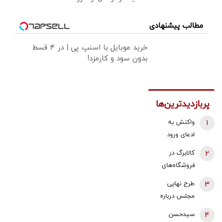
مطالب پیشنهادی
خرید موبایل با اسنپ پی | در ۴ قسط
بدون سود و کارمزد!
پربازدیدترین‌ها
1
واکنش به
ادعای ورود
هواگردها به
2
کالابرگ در
کشور ٣٠
فروشگاه‌های
دقیقه قبل از
بزرگ هم قطع
3
طرح نهایی
حمله به بیت
شد
مجلس درباره
رهبری/ رییس
افزایش قیمت
سازمان
4
سیدحسن
بنزین اعلام شد
هواپیمایی