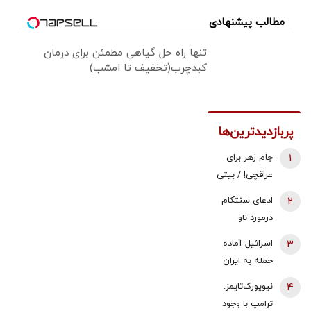
مطالب پیشنهادی
تنها راه حل گیاهی مطمئن برای درمان
کبدچرب(تخفیف تا امشب)
پربازدیدترین‌ها
1
جام زهر برای
عراقچی! / بیتی
که پزشکیان در
2
ادعای سنتکام
نشست خبری
درمورد ناو
خواند
هواپیمابر
3
اسرائیل آماده
آبراهام لینکلن
حمله به ایران
در منطقه
می‌شود؟
4
نیویورک‌تایمز:
ترامپ با وجود