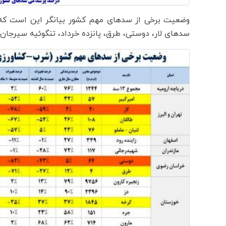
سدهای لار، دوستی، طرق، پانزده خرداد، تنگوئیه سیرجان، چاه‌نیمه ه