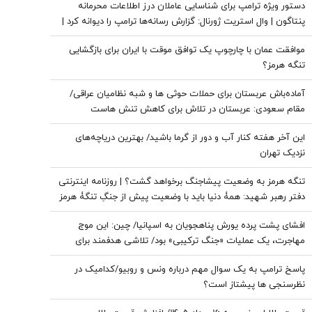
دستور ویژه ترامپ برای شناسایی عاملان درز اطلاعات محرمانه
پنتاگون | وال استریت ژورنال: گزارش رسانه‌ها ترامپ را دیوانه کرد |
ایران جسورتر می شود اگر...
موافقت عمان با چارچوپ یک توافق موقت با ایران برای بازگشایی
تنگه هرمز؟
آماده‌باش عربستان برای حملات حوثی ها و شبه نظامیان عراقی/
مقام سعودی: عربستان در تلاش برای کاهش تنش هاست
این آخر هفته کنار آب و دور از گرما باشید/ بهترین دریاچه‌های
نزدیک تهران
تنگه هرمز به وضعیت پیشاجنگ برخواهد گشت؟ | روزنامه اینترنتی
دفتر رهبر شهید: همۀ دنیا باید با وضعیت پیش از جنگِ تنگۀ هرمز
خداحافظی کنند
افشای پشت پرده یورش پناهجویان به اسپانیا/ چین: این موج
مهاجرت، یک عملیات «جنگ ترکیبی» بود/ تلاشی هدفمند برای
اعمال فشار بر دولت «پدرو سانچز»
پاسخ ترامپ به یک سوال مهم درباره ونس و روبیو/کدامیک در
نظرسنجی ها پیشتاز است؟