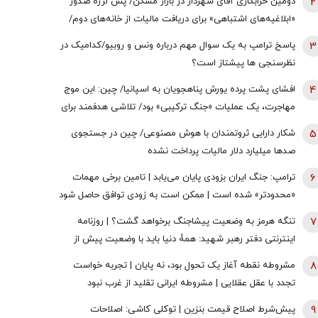
2
دومین خرابکاری آقای شهردار در بازار مسکن/ پس لرزه صدور
«ابلاغیه‌های اشتباهی» برای دریافت مالیات از خانه‌‌های دوم/
ممدانی زیر تیغ رفت
3
پاسخ ترامپ به یک سوال مهم درباره ونس و روبیو/کدامیک در
نظرسنجی ها پیشتاز است؟
4
افشای پشت پرده یورش پناهجویان به اسپانیا/ چین: این موج
مهاجرت، یک عملیات «جنگ ترکیبی» بود/ تلاشی هدفمند برای
اعمال فشار بر دولت «پدرو سانچز»
5
شکار دارایی ثروتمندان با هوش مصنوعی/ چین در جستجوی
صدها میلیارد دلار مالیات پرداخت نشده
6
ترامپ: جنگ ایران بزودی پایان می‌یابد | تامین برخی مهمات
«محدودتر» شده است | ممکن است به زودی توافق حاصل شود
| ما ذخایر تقریبا نامحدود داریم
7
تنگه هرمز به وضعیت پیشاجنگ برخواهد گشت؟ | روزنامه
اینترنتی دفتر رهبر شهید: همۀ دنیا باید با وضعیت پیش از
جنگِ تنگۀ هرمز خداحافظی کنند
8
مشروطه نقطه آغاز یک تحول بود، نه پایان | تجربه خواست
تجدد با عقل عقلایی | مشروطه ایرانی تقلید از غرب نبود
9
پیش‌شرط اصلاح قیمت بنزین | توکلی کاشی: اصلاحات