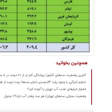
همچنین بخوانید
آخرین وضعیت سدهای کشور/ پرشدگی کم تر از 20 درصد در 8 سد/ حجم آب موجود در مخازن چقدر است؟
تداوم کم‌آبی با وجود رشد ۱۳درصدی ذخایر سدها/ چند درصد از ظرفیت سدها هنوز خالی هستند؟
انفجار انبارهای نفت، آب تهران را آلوده کرد؟
وضعیت بحرانی سدهای تهران/ هر سد چقدر آب دارد؟+ جدول