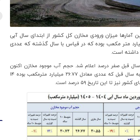
ین آمارها میزان ورودی مخازن کل کشور از ابتدای سال آبی
 مهرماه) تا ۳۰ فروردین ماه، معادل ۲۷.۹۸ میلیارد متر مکعب بوده که در قیاس با سال گذشته که عددی
ال قبل صفر درصد اعلام شد. حجم آب موجود مخازن اکنون
۳۰.۵۵ میلیارد مترمکعب ثبت شده که این عدد نسبت به سال قبل که عددی معادل ۲۶.۷۷ میلیارد مترمکعب بوده ۱۴
تا این تاریخ ۵۹ درصد است.