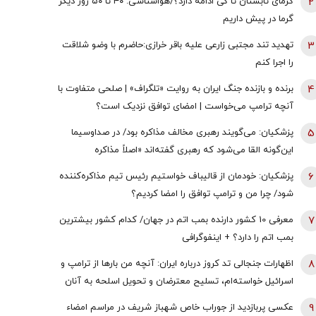
2
گرمای تابستان تا کی ادامه دارد؟/هواشناسی: ۴۰ تا ۵۰ روز دیگر
گرما در پیش داریم
3
تهدید تند مجتبی زارعی علیه باقر خرازی:حاضرم با وضو شلاقت
را اجرا کنم
4
برنده و بازنده جنگ ایران به روایت «تلگراف» | صلحی متفاوت با
آنچه ترامپ می‌خواست | امضای توافق نزدیک است؟
5
پزشکیان: می‌گویند رهبری مخالف مذاکره بود/ در صداوسیما
این‌گونه القا می‌شود که رهبری گفته‌اند «اصلاً مذاکره
نمی‌کنیم» / ما با اجازه ایشان مذاکره کردیم
6
پزشکیان: خودمان از قالیباف خواستیم رئیس تیم مذاکره‌کننده
شود/ چرا من و ترامپ توافق را امضا کردیم؟
7
معرفی 10 کشور دارنده بمب اتم در جهان/ کدام کشور بیشترین
بمب اتم را دارد؟ + اینفوگرافی
8
اظهارات جنجالی تد کروز درباره ایران: آنچه من بارها از ترامپ و
اسرائیل خواسته‌ام، تسلیح معترضان و تحویل اسلحه به آنان
است
9
عکسی پربازدید از جوراب‌ خاص شهباز شریف در مراسم امضاء