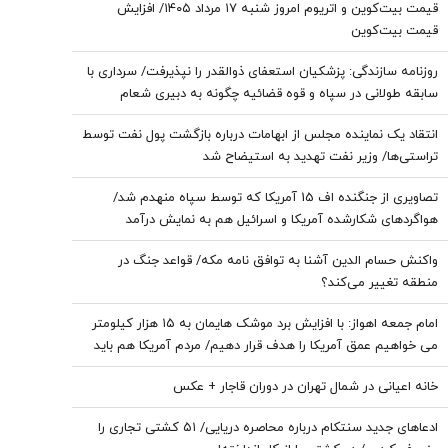
قیمت بیت‌کوین و اتریوم امروز شنبه ۱۷ مرداد ۱۴۰۵/ افزایش
قیمت بیت‌کوین
روزنامه سازندگی: پزشکیان استعفای ذوالقدر را نپذیرفت/ سرداری با
سابقه طولانی در سپاه و قوه قضائیه چگونه به دبیری شعام
رسید؟
انتقاد یک نماینده مجلس از ابهامات درباره بازگشت پول نفت توسط
تراستی‌ها/ وزیر نفت تهدید به استیضاح شد
تصاویری از جنگنده اف 15 آمریکا که توسط سپاه منهدم شد/
هواگردهای شکارشده آمریکا و اسرائیل هم به نمایش درآمد
واکنش حسام الدین آشنا به توافق نامه مکه/ قواعد جنگ در
منطقه تغییر می‌کند؟
امام‌ جمعه اهواز: با افزایش برد موشک هایمان به ۱۵ هزار کیلومتر
می خواهیم عمق آمریکا را هدف قرار دهیم/ مردم آمریکا هم باید
موشک خوردن را ببینند/ نباید نسبت به مساله حجاب و عفاف بی
خانه اعیانی در شمال تهران در دوران قاجار + عکس
تفاوت باشیم
ادعاهای جدید سنتکام درباره محاصره دریایی/ ۵۱ کشتی تجاری را