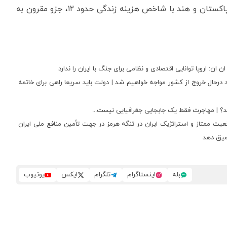
در برابر کشورهای گران، کشورهایی در جنوب آسیا مانند پاکستان و هند با شاخص هزینه زندگی حدود ۱۲، جزو مقرون به
ان: اروپا توانایی اقتصادی و نظامی برای جنگ با ایران را ندارد
د درحال خروج از کشور مواجه خواهیم شد | دولت باید سریعا راهی برای خاتمه
د؟ | مهاجرت فقط یک جابجایی جغرافیایی نیست...
قعیت ممتاز و استراتژیک ایران در تنگه هرمز در جهت تأمین منافع ملی ایران
عمیق دهد
بله
اینستاگرام
تلگرام
ایکس
یوتیوب