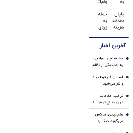
به
وام❗❗
کاربران
فقط با
پایان
حمله
جدید،ثبت
احراز
دغدغه
به
نام کن
هویت
هزینه
زردی
های
دندان
دندان
ها با
آخرین اخبار
پزشکی
ژل
با پک
سفید
حقیقت‌پور: عراقچی
سفید
کننده
1
به نمایندگی از نظام
کننده
دندان!
مذاکره می‌کند؛
خانگی
خرید40%تخفیف
آسمان قم فردا تیره
تصمیم شخصی
2
و تار می‌شود
پزشکیان نیست/
برخی مواضع رهبری
ترامپ: مقامات
3
را گزینشی
ایران دنبال توافق با
می‌پذیرند
واشنگتن هستند
علم‌الهدی: هرکس
4
می‌گوید جنگ را
تمام کنیم یا منافق