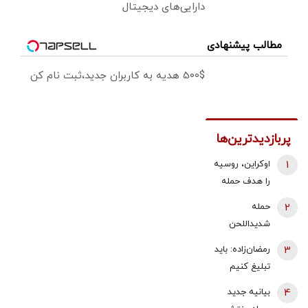
دارایی‌های دیجیتال
مطالب پیشنهادی
500$ هدیه به کاربران جدید،ثبت نام کن
پربازدیدترین‌ها
1
اوکراین، روسیه
را هدف حمله
قرار داد/ آتش
2
حمله
سوزی گسترده
شدیداللحن
در پالایشگاه
برادر داماد
3
رمضان‌زاده: باید
سیزران
شهید رئیسی
تبلیغ کنیم
به قالیباف/ چه
«پیمان مکه»
4
بیانیه جدید
کسانی دنبال
ضداسرائیلی