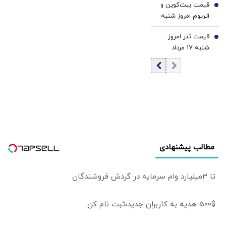
قیمت بیت‌کوین و
قیمت دینار
6
خبر است؟ | چرا
اتریوم امروز شنبه
پرقدرت‌ترین
۱۷ مرداد ۱۴۰۵/
تسهیلات‌بانکی در
قیمت تتر امروز
افزایش قیمت
7
دهه ۹۰
شنبه ۱۷ مرداد
بیت‌کوین
«مسکن‌مهر» را
1405 / کاهش
گارانتی نکرد؟
قیمت تتر
مطالب پیشنهادی
تا 3میلیارد وام سرمایه در گردش فروشندگان
500$ هدیه به کاربران جدید،ثبت نام کن