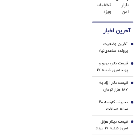
بازار
تخفیف
مگر طبق قانون
دارایی
سفید
امن
ویژه
جهانی
میکنه
قوه قضائیه
برای
جین
در یک
(40%تخفیف)
ورود نمی‌کند؟
خرید و
وست
سبد
آخرین اخبار
فروش
+ خرید
دارایی‌های
در4
آخرین وضعیت
دیجیتال
قسطه
1
پرونده ساعدی‌نیا/
جهانگیر: همه اموال
قیمت دلار، یورو و
منقول و غیرمنقول
2
پوند امروز شنبه ۱۷
او، مشمول مصادره
مرداد 1405/ کاهش
قرار گرفته/ از
قیمت دلار آزاد به
قیمت دلار و یورو
3
کافه‌داری محروم
187 هزار تومان
است و رفع پلمب
رسید
برخی کافه‌های او
تحریف کارنامه ۲۰
4
صحت ندارد
ساله «ساخت
سرپناه برای
قیمت دینار عراق
کم‌درآمدها» |
5
امروز شنبه ۱۷ مرداد
زیرپوست پرونده باز
1405/ کاهش
«مسکن‌مهر» چه