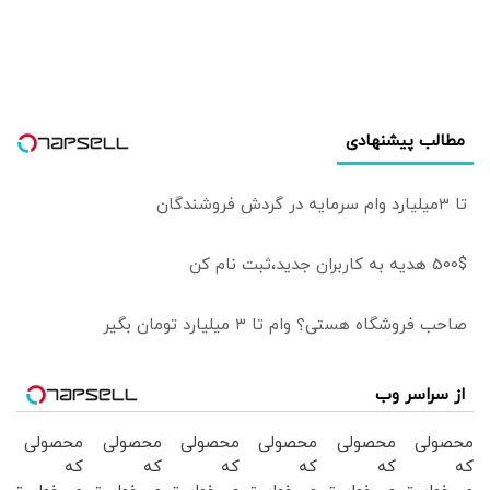
برخورد قاطعانه شود
آینده اهمیت خود
را از دست می‌دهد
مطالب پیشنهادی
تا 3میلیارد وام سرمایه در گردش فروشندگان
500$ هدیه به کاربران جدید،ثبت نام کن
صاحب فروشگاه هستی؟ وام تا ۳ میلیارد تومان بگیر
از سراسر وب
محصولی
محصولی
محصولی
محصولی
محصولی
محصولی
که
که
که
که
که
که