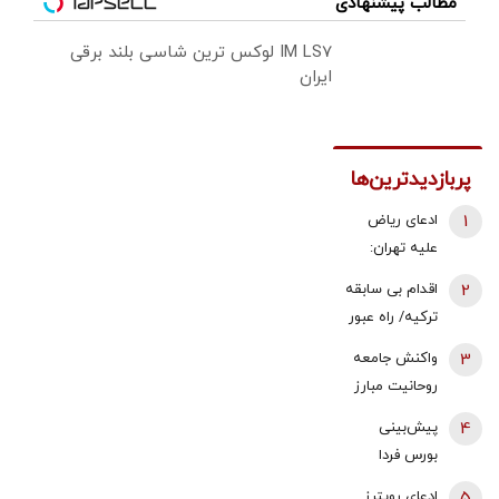
مطالب پیشنهادی
IM LS7 لوکس ترین شاسی بلند برقی
ایران
پربازدیدترین‌ها
1
ادعای ریاض
علیه تهران:
ایران مسئول
2
اقدام بی سابقه
حمله به
ترکیه/ راه عبور
نفتکش اماراتی
روسیه بسته
3
واکنش جامعه
است
شد
روحانیت مبارز
به اظهارات باقر
4
پیش‌بینی
خرازی: اظهارات
بورس فردا
باقر خرازی نه
یکشنبه 18
5
ادعای رویترز
صدای روحانیت