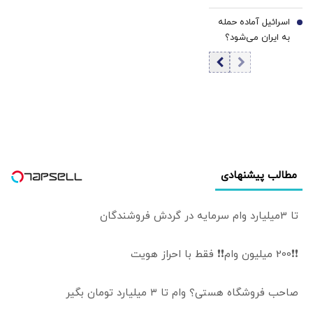
هشدار ارتش آمریکا
اسرائیل آماده حمله
جنگ با ایران را آغاز
7
به ایران می‌شود؟
کرد
مطالب پیشنهادی
تا 3میلیارد وام سرمایه در گردش فروشندگان
❗❗200 میلیون وام❗❗ فقط با احراز هویت
صاحب فروشگاه هستی؟ وام تا ۳ میلیارد تومان بگیر