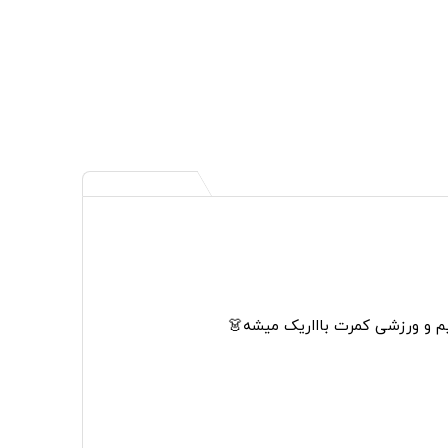
م و ورزشی کمرت باااریک میشه👗