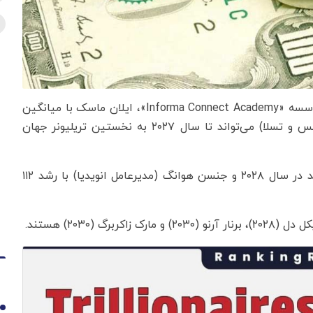
به گزارش اقتصادنیوز به نقل از چندثانیه، طبق تحلیل مؤسسه «Informa Connect Academy»، ایلان ماسک با میانگین
رشد سالانه ۱۱۰ درصد ثروت (عمدتاً ناشی از اسپیس‌ایکس و تسلا) می‌تواند تا سال ۲۰۲۷ به نخستین تریلیونر جهان
پس از او، گوتام آدانی از هند با رشد تخمینی ۱۲۳ درصد در سال ۲۰۲۸ و جنسن هوانگ (مدیرعامل انویدیا) با رشد ۱۱۲
1