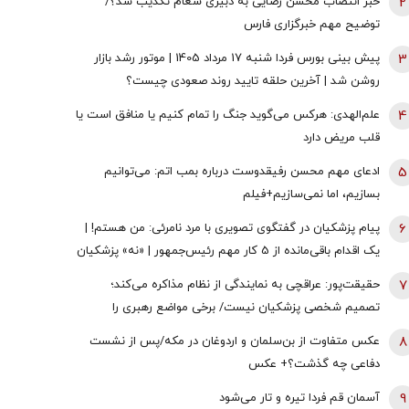
2
خبر انتصاب محسن رضایی به دبیری شعام تکذیب شد؟/
توضیح مهم خبرگزاری فارس
3
پیش بینی بورس فردا شنبه 17 مرداد 1405 | موتور رشد بازار
روشن شد | آخرین حلقه تایید روند صعودی چیست؟
4
علم‌الهدی: هرکس می‌گوید جنگ را تمام کنیم یا منافق است یا
قلب مریض دارد
5
ادعای مهم محسن رفیقدوست درباره بمب اتم: می‌توانیم
بسازیم، اما نمی‌سازیم+فیلم
6
پیام پزشکیان در گفتگوی تصویری با مرد نامرئی: من هستم! |
یک اقدام باقی‌مانده از 5 کار مهم رئیس‌جمهور | «نه» پزشکیان
به مجریان گوش به فرمان جبلی و جلیلی!
7
حقیقت‌پور: عراقچی به نمایندگی از نظام مذاکره می‌کند؛
تصمیم شخصی پزشکیان نیست/ برخی مواضع رهبری را
گزینشی می‌پذیرند
8
عکس متفاوت از بن‌سلمان و اردوغان در مکه/پس از نشست
دفاعی چه گذشت؟+ عکس
9
آسمان قم فردا تیره و تار می‌شود