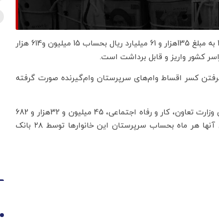
مرحله 183 به مبلغ 135هزار و 61 میلیارد ریال بحساب 15 میلیون و614 هزار
 گرفتن کسر اقساط وام‌های سرپرستان وام‌گیرنده صورت گرفته
شایان ذکر است، بر اساس دهک‌بندی اعلام شده از سوی وزارت تعاون، کار و رفاه اجتماعی، 45 میلیون و 32هزار و 682
نفر در دهک های چهارم تا نهم قراردارند که یارانه نقدی آنها هر ماه بحساب سرپرستان این خانوارها توسط ٢٨ بانک
1