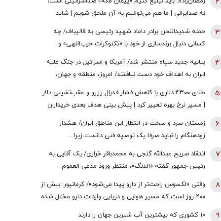
2
رمضان‌زاده: باید تبلیغ کنیم «پیمان مکه» ضداسرائیلی است،
نه ضدایرانی | ما هم می‌توانیم به آن ملحق شویم | شاید
تندروها با حضور ایران در این پیمان مخالفت کنند اما...
3
حمله شدیداللحن برادر داماد شهید رئیسی به قالیباف/ چه
کسانی دنبال برندسازی از خود با «تکنوکرات حزب‌اللهی» و
«رضاخان حزب‌اللهی» بودند؟
4
بیانیه جدید سپاه منتشر شد/ آمریکا و اسرائیل در جنگ علیه
ایران به اهداف خود دست نیافتند/ امروز، منطقه و جهان،
شاهد یکی از پیچیده ترین نبردهای تاریخی معاصر است
5
طلای ۴۳۰۰ دلاری با کاهش فشار فدرال رزرو و عقب‌نشینی دلار
| مسیر نرخ بهره تغییر کرد | پیش بینی هدف بعدی خریداران
طلا
6
زمستان سرد و سخت در انتظار این مناطق ایران/ هشدار
زودهنگام را نباید صرفا یک توصیه فنی دانست زیرا ...
7
انتقاد صریح عبدالله گنجی به محمدباقر خرازی/ یک آقایی به
رئیس جمهور گفته «الدنگ»، منتظر ورود مدعی العموم
هستیم/ اگر کسی به سران قوا توهین کند مگر طبق قانون
8
وقتی «لکسوس راحت‌تر از دارو پیدا می‌شود»/ کرمانپور: بیش از
قوه قضائیه ورود نمی‌کند؟
۲۰۰ روز است که مسیر هوایی و دریایی واردات دارو مختل شده
است / نخستین قربانی هر جنگ، سلامت مردم است
9
10 کشوری که بیشترین آب شیرین جهان را دارند