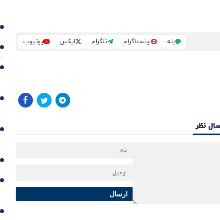
2
بله
اینستاگرام
تلگرام
ایکس
یوتیوب
3
4
5
سال نظر
6
7
8
ارسال
9