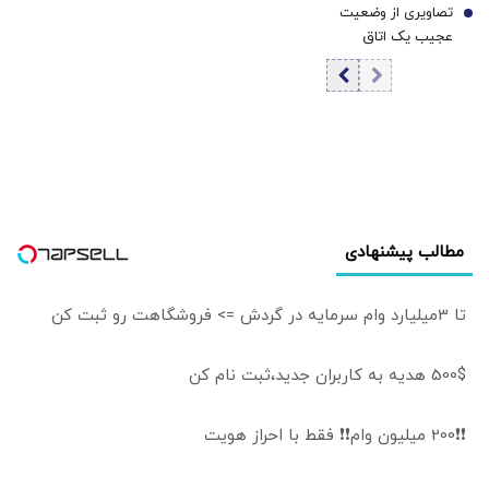
تصاویری از وضعیت
در ریاض چه خبر
7
ندارد/ اگر رفتارهای
متحدان عرب
عجیب یک اتاق
است؟
مخالفان مذاکره
آمریکا را نگران کرده
عمل در لحظه وقوع
مهار نشود، کشور
است
زلزله 7 ریشتری+
آسیب می‌بیند/
فیلم
توهین به مسئولان
زمینه‌ساز طمع
دشمنان است
مطالب پیشنهادی
تا 3میلیارد وام سرمایه در گردش => فروشگاهت رو ثبت کن
500$ هدیه به کاربران جدید،ثبت نام کن
❗❗200 میلیون وام❗❗ فقط با احراز هویت