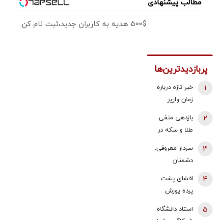
مطالب پیشنهادی
500$ هدیه به کاربران جدید،ثبت نام کن
پربازدیدترین‌ها
1
خبر تازه درباره
زمان واریز
معوقات
2
بازدهی منفی
فروردین و
طلا و سکه در
اردیبهشت
هفته دوم
3
سردار معروفی:
بازنشستگان
مرداد 1405 |
دشمنان
تامین اجتماعی
پیش بینی
می‌دانند که
4
افشای پشت
قیمت طلا با دو
قادر به تصرف
پرده یورش
اهرم دلار و
یک وجب از
پناهجویان به
تنگه هرمز |
5
استاد دانشگاه
خاک ایران
اسپانیا/ چین:
شرط بازگشت