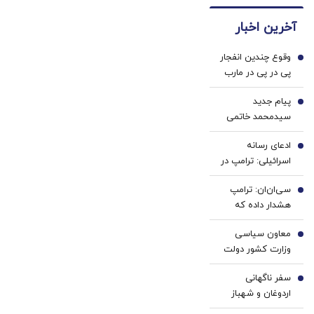
دندان
ها با
آخرین اخبار
پزشکی
ژل
با پک
سفید
وقوع چندین انفجار
سفید
کننده
1
پی در پی در مارب
کننده
دندان!
یمن
خانگی
خرید40%تخفیف
پیام جدید
2
سیدمحمد خاتمی
ادعای رسانه
3
اسرائیلی: ترامپ در
مسیر توافق با ایران
سی‌ان‌ان: ترامپ
قرار دارد
4
هشدار داده که
افشای موجودی
معاون سیاسی
مهمات، آمریکا را
5
وزارت کشور دولت
مذاکرات، در
اصلاحات: سر باز
وضعیت ضعیف
سفر ناگهانی
زدن از مذاکره‌ جز
6
نشان می‌دهد |
اردوغان و شهباز
بهانه به دشمن
کمبود سامانه‌های
شریف به عربستان/
دادن نتیجه‌ای
دفاع هوایی،