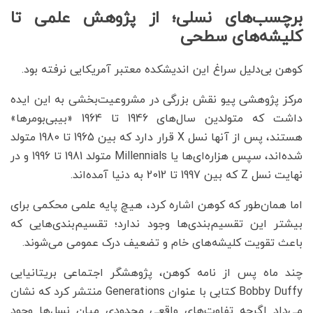
برچسب‌های نسلی؛ از پژوهش علمی تا
کلیشه‌های سطحی
کوهن بی‌دلیل سراغ این اندیشکده معتبر آمریکایی نرفته بود.
مرکز پژوهشی پیو نقش بزرگی در مشروعیت‌بخشی به این ایده
داشت که متولدین سال‌های 1946 تا 1964 «بیبی‌بومرها»
هستند، پس از آنها نسل X قرار دارد که بین 1965 تا 1980 متولد
شده‌اند، سپس هزاره‌ای‌ها یا Millennials متولد 1981 تا 1996 و در
نهایت نسل Z که بین 1997 تا 2012 به دنیا آمده‌اند.
اما همان‌طور که کوهن اشاره کرد، هیچ پایه علمی محکمی برای
بیشتر این تقسیم‌بندی‌ها وجود ندارد؛ تقسیم‌بندی‌هایی که
باعث تقویت کلیشه‌های خام و تضعیف درک عمومی می‌شوند.
چند ماه پس از نامه کوهن، پژوهشگر اجتماعی بریتانیایی
Bobby Duffy کتابی با عنوان Generations منتشر کرد که نشان
می‌داد اگرچه تفاوت‌های واقعی محدودی میان نسل‌ها وجود