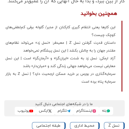
کار از بین ببرد، و بدا به حال آنهایی که آن را عمیق‌تر می‌کنند.
همچنین بخوانید
این کارها یعنی انتقام گیری کارکنان از مدیر/ گلوله برفی کم‌لطفی‌های
کوچک چیست؟
داستان قدرت گرفتن نسل Z | معیدفر: «نسل زد» می‌تواند نظام‌های
مقتدر جهان را به چالش بکشد | این نسل پیشگام نمی‌خواهد
آزاد ارمکی: نسل زد به شدت «ایران‌گرا» و «آرمان‌گرا» است | این نسل
معارض نیست می‌خواهد جهانی زندگی کند و «میان‌دار» باشد
سرمایه‌گذاری در بورس بر خرید مسکن ارجحیت دارد؟ | نسل Z به بازار
سرمایه پناه برده است
ما را در شبکه‌های اجتماعی دنبال کنید
بله
اینستاگرام
تلگرام
ایکس
یوتیوب
نسل Z
محیط اداری
طبقه اجتماعی