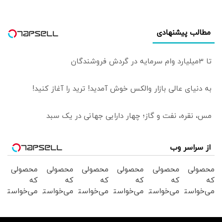
مطالب پیشنهادی
تا 3میلیارد وام سرمایه در گردش فروشندگان
به دنیای عالی بازار والکس خوش آمدید! ترید را آغاز کنید!
مس، نقره، نفت و گاز؛ چهار دارایی جهانی در یک سبد
از سراسر وب
محصولی
محصولی
محصولی
محصولی
محصولی
محصولی
که
که
که
که
که
که
می‌خواستی
می‌خواستی
می‌خواستی
می‌خواستی
می‌خواستی
می‌خواستی
رو در
رو در
رو در
رو در
رو در
رو در
شگفت
شکفت
شگفت
شکفت
شکفت
شگفت