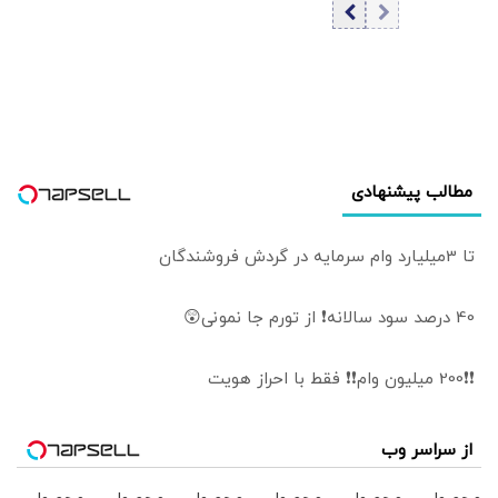
شهید انقلاب چه
اساس چه
بود؟
واقعیت‌هایی
پذیرفته شد؟ | پیام
تجربه سال 1367
برای ایرانِ سال
1405
مطالب پیشنهادی
تا 3میلیارد وام سرمایه در گردش فروشندگان
40 درصد سود سالانه❗ از تورم جا نمونی😲
❗❗200 میلیون وام❗❗ فقط با احراز هویت
از سراسر وب