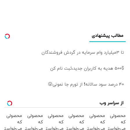
مطالب پیشنهادی
تا 3میلیارد وام سرمایه در گردش فروشندگان
500$ هدیه به کاربران جدید،ثبت نام کن
40 درصد سود سالانه❗ از تورم جا نمونی😲
از سراسر وب
محصولی
محصولی
محصولی
محصولی
محصولی
محصولی
که
که
که
که
که
که
می‌خواستی
می‌خواستی
می‌خواستی
می‌خواستی
می‌خواستی
می‌خواستی