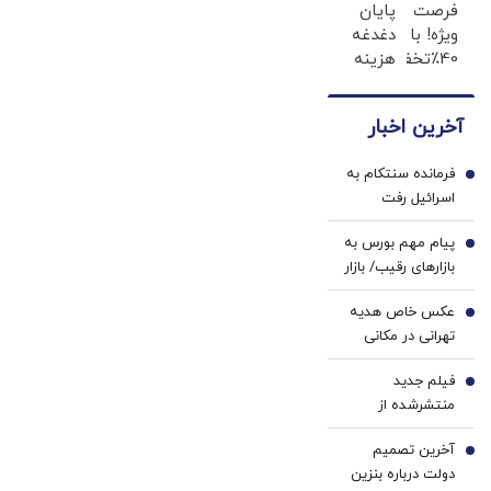
فرصت
پایان
(خرید
لمینت
ویژه! با
دغدغه
ژل
سفید
40٪تخفیف
هزینه
سفیدکننده
میکنه
دندوناتو
های
دندان
(40%تخفیف)
در حد
دندان
با40%تخفیف)
آخرین اخبار
کامپوزیت
پزشکی
سفید
با پک
فرمانده سنتکام به
کن
سفید
1
اسرائیل رفت
کننده
خانگی
پیام مهم بورس به
2
بازارهای رقیب/ بازار
سرمایه وارد
عکس خاص هدیه
مرحله‌ای جدید از
3
تهرانی در مکانی
رشد می‌شود؟
متفاوت
فیلم جدید
4
منتشرشده از
آیت‌الله سیدمجتبی
آخرین تصمیم
خامنه‌ای
5
دولت درباره بنزین