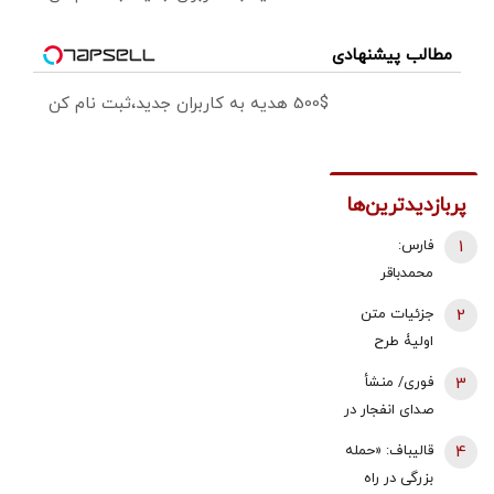
مطالب پیشنهادی
500$ هدیه به کاربران جدید،ثبت نام کن
پربازدیدترین‌ها
1
فارس:
محمدباقر
ذوالقدر استعفا
2
جزئیات متن
داد/ محسن
اولیۀ طرح
رضایی دبیر
راهبردی
3
فوری/ منشأ
شورای عالی
مدیریت تنگه
صدای انفجار در
امنیت ملی شد
هرمز منتشر
قشم مشخص
4
قالیباف: «حمله
شد
شد/ مقابه با
بزرگی در راه
اهداف دشمن