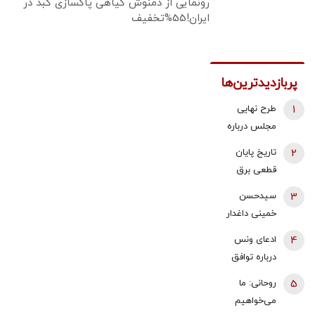
رونمایی از دمنوش گیاهی پاکسازی کبد در
ایران!55%تخفیف
پربازدیدترین‌ها
1
طرح نهایی
مجلس درباره
افزایش قیمت
2
تاریخ پایان
بنزین اعلام شد
قطعی برق
اعلام شد
3
سیدحسن
خمینی داغدار
شد
4
ادعای ونس
درباره توافق
نهایی با ایران/
5
روحانی: ما
آمریکا به توافق
می‌خواهیم
تنگه هرمز