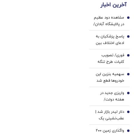
پرکن)
آخرین اخبار
رو
پزشکی
ببین!
با پک
مشاهده دود عظیم
◗پرسش‌نامه
سفید
1
در پالایشگاه آبادان/
رو پر
کننده
ماجرا چه بود؟
کن◖
خانگی
پاسخ پزشکیان به
2
ادعای اختلاف بین
سران کشور در
فوری/ تصویب
خصوص
3
کلیات طرح تنگه
تفاهم‌نامه/ رهبری
هرمز در کمیسیون
نگفته‌اند نظر مرا رد
سهمیه بنزین این
امنیت ملی
4
یا تأیید کن، نظر
خودروها قطع شد
خودم را خواسته‌اند
واریزی جدید در
5
هفته دولت/
سهامداران عدالت
دلار لیدر بازار شد |
بخوانند
6
عقب‌نشینی یک
کاناله قیمت طلا |
واگذاری زمین ۲۰۰
سکه ۱۸۶ میلیون
7