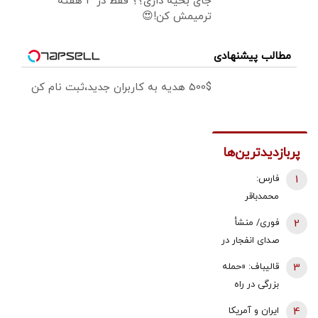
جای بخیه داری؟؟ فقط در 3 هفته
ترمیمش کن!😍
مطالب پیشنهادی
500$ هدیه به کاربران جدید،ثبت نام کن
پربازدیدترین‌ها
1
فارس:
محمدباقر
ذوالقدر استعفا
2
فوری/ منشأ
داد/ محسن
صدای انفجار در
رضایی دبیر
قشم مشخص
3
قالیباف: «حمله
شورای عالی
شد/ مقابه با
بزرگی در راه
امنیت ملی شد
اهداف دشمن
است... صبر
4
ایران و آمریکا
در ورودی تنگه