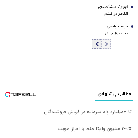
گفت‌وگو می‌کند/
فوری/ منشأ صدای
جزئیات تماس
6
انفجار در قشم
تلفنی
مشخص شد/ مقابه
قیمت واقعی
با اهداف دشمن در
7
تخم‌مرغ چقدر
ورودی تنگه هرمز
است؟/ مصرف
روزانه ۳ هزار و ۳۰۰
تن تخم مرغ در
تهران
مطالب پیشنهادی
تا 3میلیارد وام سرمایه در گردش فروشندگان
❗❗200 میلیون وام❗❗ فقط با احراز هویت