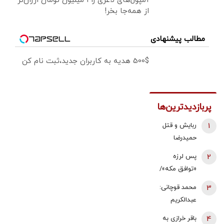
آمپول‌های لاغری را ۱ میلیون تومان ارزان‌تر
از همه‌جا بخر!
مطالب پیشنهادی
500$ هدیه به کاربران جدید،ثبت نام کن
پربازدیدترین‌ها
1
ربایش و قتل
حمیدرضا
رجب‌زاده تایید
2
پس لرزه
شد/ ارسال
«توافق مکه»/
ویدئویی از
ترکیه توضیح
3
محمد قوچانی:
لحظه قتل او
داد: بر علیه
عبدالکریم
برای
ایران نیست
سروش
خانواده‌اش+
4
باقر خرازی به