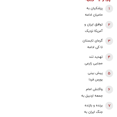
1
پزشکیان به
حامیان ادامه
جنگ:
2
توافق ایران و
همین‌جوری
آمریکا نزدیک
نگویید بزن/
شد؟/ وزیر
3
گرمای تابستان
تبعاتش را هم
خزانه‌داری
تا کی ادامه
باید دید
آمریکا از «امروز
دارد؟/
4
تهدید تند
یا فردا» گفت
هواشناسی: ۴۰
مجتبی زارعی
تا ۵۰ روز دیگر
علیه باقر
5
پیش بینی
گرما در پیش
خرازی:حاضرم با
بورس فردا
داریم
وضو شلاقت را
شنبه 17 مرداد
6
واکنش امام
اجرا کنم
1405 | موتور
جمعه اردبیل به
رشد بازار روشن
اظهارات
7
برنده و بازنده
شد | آخرین
محمدباقر
جنگ ایران به
حلقه تایید روند
خرازی/ چرا