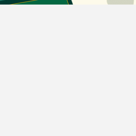
دسته بندی مطالب
اخبار طلا و ارز
اخبار سیاسی
اخبار بورس
اخبار مسکن
اخبار خودرو
اخبار تکنولوژی
اخبار تولید و تجارت
اخبار اجتماعی
اخبار ارز دیجیتال
اخبار سایر رسانه‌‌ها
گروه رسانه ای دنیای اقتصاد
گروه رسانه ای دنیای اقتصاد
روزنامه دنیای اقتصاد
شبکه اینترنتی اکوایران
هفته‌نامه تجارت فردا
روزنامه انگلیسی Financial Tribune