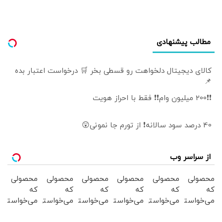
مطالب پیشنهادی
کالای دیجیتال دلخواهت رو قسطی بخر 🛒 درخواست اعتبار بده
📌
❗❗200 میلیون وام❗❗ فقط با احراز هویت
40 درصد سود سالانه❗ از تورم جا نمونی😲
از سراسر وب
محصولی
محصولی
محصولی
محصولی
محصولی
محصولی
که
که
که
که
که
که
می‌خواستی
می‌خواستی
می‌خواستی
می‌خواستی
می‌خواستی
می‌خواستی
رو در
رو در
رو در
رو در
رو در
رو در