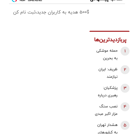
500$ هدیه به کاربران جدید،ثبت نام کن
پربازدیدترین‌ها
1
حمله موشکی
به بحرین
2
ظریف: ایران
نیازمند
سیاست خارجی
3
پزشکیان:
متوازن و
رهبری درباره
چندوجهی است
تفاهمنامه بر
4
نصب سنگ
| باید از
اساس نظر
مزار اکبر عبدی
نگاه‌های
کارشناسی
بدون اطلاع
ساده‌انگارانه به
5
هشدار تهران
تصمیم گرفتند/
خانواده/
روابط با روسیه
به کشورهای
تنها کسانی که