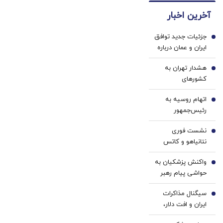
آسون‌تر
دندان
دندان!
آخرین اخبار
از
پزشکی
خرید40%تخفیف
چیزیه
با پک
جزئیات جدید توافق
که فکر
سفید
1
ایران و عمان درباره
کننده
می‌کنی✅پرسشنامه
تنگه هرمز
خانگی
هشدار تهران به
2
کشورهای
خلیج‌فارس/ رویترز:
اتهام روسیه به
هرگونه حمله جدید
3
رئیس‌جمهور
آمریکا، کل
فرانسه/ مکرون
زیرساخت‌های انرژی
نشست فوری
دستور ترور می‌دهد
4
منطقه را درگیر
نتانیاهو و کاتس
خواهد کرد
برای بررسی پاسخ
واکنش پزشکیان به
به حزب‌الله
5
حواشی پیام رهبر
انقلاب درباره
سیگنال مذاکرات
تفاهم‌نامه
6
ایران و افت دلار،
آتش‌بس +فیلم
طلای جهانی را به