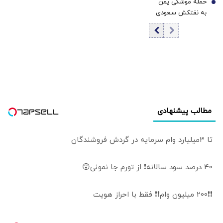
حمله موشکی یمن
اوج ۷ هفته‌ای
7
به نفتکش سعودی
رساند | نقره،
در خلیج عدن /
پالادیوم و پلاتین در
کشتی مجبور به
مسیر صعود
بازگشت شد
مطالب پیشنهادی
تا 3میلیارد وام سرمایه در گردش فروشندگان
40 درصد سود سالانه❗ از تورم جا نمونی😲
❗❗200 میلیون وام❗❗ فقط با احراز هویت