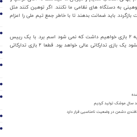
2
چ توهینی به دستگاه های نظامی ما نکنند. اگر توهین کنند مثل
بازگردد. باید ضمانت بدهند تا با خاطر جمع تیم ملی را اعزام
3
4
تاج درباره دیدارهای دوستانه تیم ملی نیز گفت: در ترکیه ۲ بازی خواهیم داشت که نمی شود اسم برد. با یک رییس
فدراسیون صحبت کردم و قرار است جواب بدهند. اگر بشود یک بازی تدارکاتی عالی خواهد بود. قطعا ۲ بازی تدارکاتی
5
6
7
ده
8
افندی دشمن در وضعیت نامناسبی قرار دارد
9
10