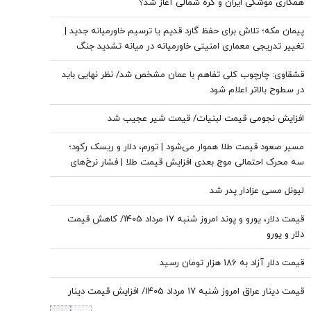
همکاری موشکی ایران و کره شمالی آغاز شد؟
پیمان مکه؛ تلاش برای حفظ گارد قدیم یا ترسیم خاورمیانه جدید |
تغییر تدریجی معماری امنیتی خاورمیانه در میانه تشدید جنگ
علیه ایران | پیمان مکه شبیه به ناتو نیست اما...
قشقاوی: چارچوب کلی تفاهم با عمان مشخص شد/ نظر نهایی باید
در سطوح بالاتر اعلام شود
افزایش نجومی قیمت لبنیات/ قیمت شیر عجیب شد
مسیر صعود قیمت طلا هموار می‌شود | تورم، دلار و ریسک رکود؛
سه محرک احتمالی موج بعدی افزایش قیمت طلا | فشار نرخ‌های
بهره در حال پایان است؟
لیونل مسی عزادار پدر شد
قیمت دلار، یورو و پوند امروز شنبه ۱۷ مرداد 1405/ کاهش قیمت
دلار و یورو
قیمت دلار آزاد به 186 هزار تومان رسید
قیمت دینار عراق امروز شنبه ۱۷ مرداد 1405/ افزایش قیمت دینار