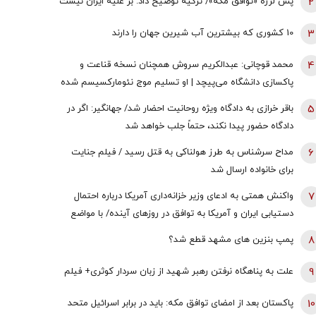
2
پس لرزه «توافق مکه»/ ترکیه توضیح داد: بر علیه ایران نیست
3
10 کشوری که بیشترین آب شیرین جهان را دارند
4
محمد قوچانی: عبدالکریم سروش همچنان نسخه قناعت و
پاکسازی دانشگاه می‌پیچد | او تسلیم موج نئومارکسیسم شده
است | سروش به زبان چپ سخن می‌گوید و نظام بازار آزاد
5
باقر خرازی به دادگاه ویژه روحانیت احضار شد/ جهانگیر: اگر در
رقابتی را با برچسب کاپیتالیسم توضیح می‌دهد
دادگاه حضور پیدا نکند، حتماً جلب خواهد شد
6
مداح سرشناس به طرز هولناکی به قتل رسید / فیلم جنایت
برای خانواده ارسال شد
7
واکنش همتی به ادعای وزیر خزانه‌داری آمریکا درباره احتمال
دستیابی ایران و آمریکا به توافق در روز‌های آینده/ با مواضع
قبلی وی درخصوص اقتصاد ایران در تعارض است
8
پمپ بنزین های مشهد قطع شد؟
9
علت به پناهگاه نرفتن رهبر شهید از زبان سردار کوثری+ فیلم
10
پاکستان بعد از امضای توافق مکه: باید در برابر اسرائیل متحد