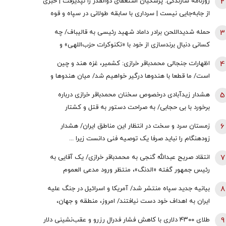
2
روزنامه سازندگی: پزشکیان استعفای ذوالقدر را نپذیرفت | خبری
از جابه‌جایی نیست | سرداری با سابقه طولانی در سپاه و قوه
قضائیه چگونه به دبیری شعام رسید؟
3
حمله شدیداللحن برادر داماد شهید رئیسی به قالیباف/ چه
کسانی دنبال برندسازی از خود با «تکنوکرات حزب‌اللهی» و
«رضاخان حزب‌اللهی» بودند؟
4
اظهارات جنجالی محمدباقر خرازی: کشمیر، غزه هند و چین
است/ ما قطعا با هندوها درگیر خواهیم شد/ میان هندوها و
یهودیان و اسرائیل پیوندهای ذاتی وجود دارد
5
هشدار زیدآبادی درخصوص سخنان محمدباقر خرازی درباره
برخورد با بی حجابی/ به صراحت دستور به قتل و کشتار
شهروندان و اشغال دوایر دولتی داده است/ چگونه چنین فرد
6
زمستان سرد و سخت در انتظار این مناطق ایران/ هشدار
خطرناکی آزاد است؟
زودهنگام را نباید صرفا یک توصیه فنی دانست زیرا ...
7
انتقاد صریح عبدالله گنجی به محمدباقر خرازی/ یک آقایی به
رئیس جمهور گفته «الدنگ»، منتظر ورود مدعی العموم
هستیم/ اگر کسی به سران قوا توهین کند مگر طبق قانون
8
بیانیه جدید سپاه منتشر شد/ آمریکا و اسرائیل در جنگ علیه
قوه قضائیه ورود نمی‌کند؟
ایران به اهداف خود دست نیافتند/ امروز، منطقه و جهان،
شاهد یکی از پیچیده ترین نبردهای تاریخی معاصر است
9
طلای ۴۳۰۰ دلاری با کاهش فشار فدرال رزرو و عقب‌نشینی دلار