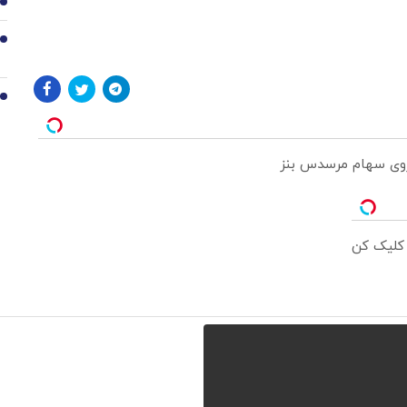
8
9
10
 روی سهام مرسدس بنز
 کلیک کن