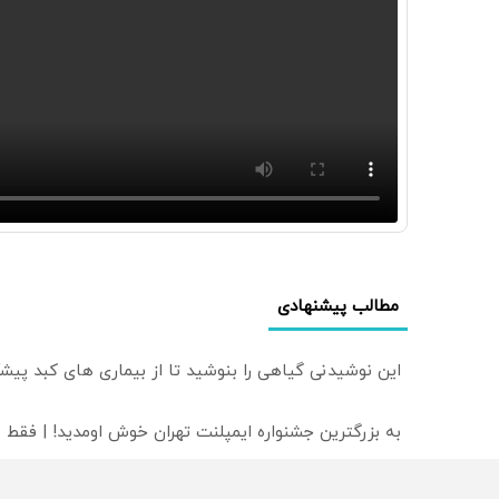
مطالب پیشنهادی
این نوشیدنی گیاهی را بنوشید تا از بیماری های کبد پیش
به بزرگترین جشنواره ایمپلنت تهران خوش اومدید! | فقط ۲۵ میلیون !
تا 100 میلیون تومان وام فوری خرید طلا💰💰 (بدون ضامن)