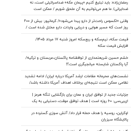
رمضان‌زاده: باید تبلیغ کنیم «پیمان مکه» ضداسرائیلی است، نه
ضدایرانی/ ما هم می‌توانیم به آن ملحق شویم / ممکن است
تندروها با حضور ایران در این پیمان مخالفت کنند، اما...
وقتی «لکسوس راحت‌تر از دارو پیدا می‌شود»/ کرمانپور: بیش از ۲۰۰
روز است که مسیر هوایی و دریایی واردات دارو مختل شده است /
نخستین قربانی هر جنگ، سلامت مردم است
قیمت سکه، نیم‌سکه و ربع‌سکه امروز شنبه ۱۷ مرداد ۱۴۰۵/
افزایش قیمت سکه
خشم حسین شریعتمداری از توافقنامه پاکستان،عربستان و ترکیه/
آیا پاکستان شایسته میانجیگری است؟!
نشست‌های محرمانه مقامات ارشد آمریکا درباره ایران/ ادامه تشدید
نظامی ممکن است نتیجه‌ای برخلاف اهداف آمریکا داشته باشد/
ترامپ به‌دنبال راه خروج از جنگ است
جزئیات جدید از توافق ایران و عمان برای بازگشایی تنگه هرمز |
ای‌بی‌سی: ۶۰ روزه است | هدف توافق موقت، دستیابی به یک
توافق پایدارتر است
اوکراین، روسیه را هدف حمله قرار داد/ آتش سوزی گسترده در
پالایشگاه سیزران