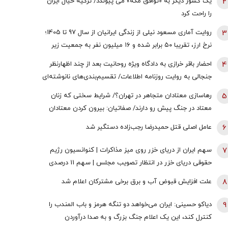
2
یک کشور دیگر به «توافق مکه» می پیوندد/ ترکیه خیال ایران
را راحت کرد
3
روایت آماری مسعود نیلی از زندگی ایرانیان از سال 97 تا 1405؛
نرخ ارز، تقریبا ۵۰ برابر شده و ۱۶‌ میلیون نفر به جمعیت زیر
خط فقر افزوده شده | سرنوشت ایرانِ فردا توسط یکی از دو
4
احضار باقر خرازی به دادگاه ویژه روحانیت بعد از چند اظهارنظر
رویکرد ساخته می‌شود؛ حکمرانی عرصه جنگاوری است یا عرصه
جنجالی به روایت روزنامه اطلاعات/ تقسیم‌بندی‌های نانوشته‌ای
فراهم‌آوری صلح؟
مانند «برانداز خوب» و «برانداز بد» برای هیچ نظامی
5
رهاسازی معتادان متجاهر در تهران؟/ شرایط سختی که زنان
سرمایه‌آفرین نیست
معتاد در جنگ پیش رو دارند/ صفاتیان: بیرون کردن معتادان
متجاهر از مراکز فقط یک بهانه است
6
عامل اصلی قتل حمیدرضا رجب‌زاده دستگیر شد
7
سهم ایران از دریای خزر روی میز مذاکرات | کنوانسیون رژیم
حقوقی دریای خزر در انتظار تصویب مجلس | سهم 11 درصدی
ایران صحت دارد؟
8
علت افزایش قبوض آب و برق برخی مشترکان اعلام شد
9
دیاکو حسینی: ایران می‌خواهد دو تنگه هرمز و باب المندب را
کنترل کند، این یک اعلام جنگ بزرگ و به صدا درآوردن