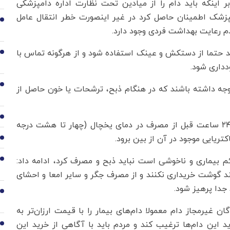
 اینکه باید ️دام را از میادین تحت نظارت اداره دامپزشکی
امپزشک اطمینان حاصل کرد در غیر اینصورت خطر انتقال عامل
2
دم رعایت بهداشت فردی وجود دارد.
د حتما از دستکش و عینک استفاده شود و از هرگونه تماس با
3
داری شود.
4
وجه داشته باشند که در هنگام ذبح، ترشحات یا خون حاصل از
5
سلیمانی تصریح کرد: گوشت تازه ذبح شده باید حداقل ۲۴ ساعت قبل از مصرف در دمای یخچال (چهار تا هشت درجه
کتریایی موجود در آن از بین برود.
6
ائم بیماری و ناخوشی است نباید ذبح و مصرف کرد، ادامه داد:
7
ند گوشت خریداری نکنند و ️از مصرف جگر و سایر امعا و احشای
جدا پرهیز شود.
8
 غیرمجاز دام معمولا دام‌های بیمار را با قیمت ارزان‌تر به
 این دام‌ها ترغیب کند و مردم باید با آگاهی از خرید این
9