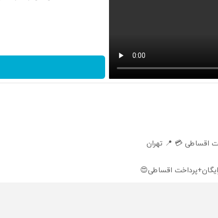
 اقساطی 💳 📍 تهران
ایگان+پرداخت اقساطی😍
 مقاوم | پرداخت قسطی