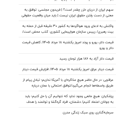
سهم ایران از دریای خزر چقدر است؟ | فریدون مجلسی: توافق به
معنی از دست رفتن حقوق ایران نیست | باید میان واقعیت حقوقی
و هیاهوی سیاسی در موضوع دریای خزر تفکیک قائل شد
واکنش به ادعای ورود هواگردها به کشور ٣٠ دقیقه قبل از حمله به
بیت رهبری/ رییس سازمان هواپیمایی کشوری: کذب محض است/
اگر چنین گزارشی وجود داشت، خودمان آن را اطلاع‌رسانی می‌کردیم
قیمت دلار، یورو و پوند امروز یکشنبه ۱۸ مرداد 1405/ کاهش قیمت
دلار و یورو
قیمت دلار آزاد به 186 هزار تومان رسید
قیمت دینار عراق امروز یکشنبه ۱۸ مرداد 1405/ افزایش قیمت دینار
عراقچی: در حال حاضر هیچ مذاکره‌ای با آمریکا نداریم؛ تبادل پیام از
طریق واسطه‌ها انجام می‌گیرد/توافق احتمالی با عمان درباره
مسیرهای دریایی به معنای باز شدن تنگه هرمز نیست
پزشکیان: هیچ مانعی وجود ندارد که نتوانیم آن را حل کنیم؛ باید
به جوانان اعتماد کنیم/ دشمنان، افراد گره‌گشا و توانمند را هدف
قرار می‌دهند
سرمایه‌گذاری روی سبک زندگی مدرن