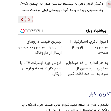
زنگ‌های خطر است/ حتی چین و روسیه هم دل نگرانند
10
واکنش قربان‌اوغلی به پیشنهاد پیوستن ایران به «پیمان مکه»/
چه تضمینی وجود دارد که آنها با پیوستن ایران موافقت کنند؟
پیشنهاد ویژه
آمپول لاغری اسپارتینا، ا
بهترین قیمت داروهای
میلیون تومان ارزان‌تر از
لاغری، با ۱ میلیون تخفیف و
همه‌جا!
ارسال از داروخانه‌
به هر اندازه ای که میخوای
فروش ویژه اینترنت LTE با
میتونی نقره بخری از
سیم کارت هدیه و ارسال
سرمایه ات محافظت کنی
رایگان!!!
آخرین اخبار
تفاهم با عمان در انتظار تأیید شورای عالی امنیت ملی/ آمریکا برای
بازگشت به تفاهم‌نامه اسلام آباد چراغ سبز داد؟