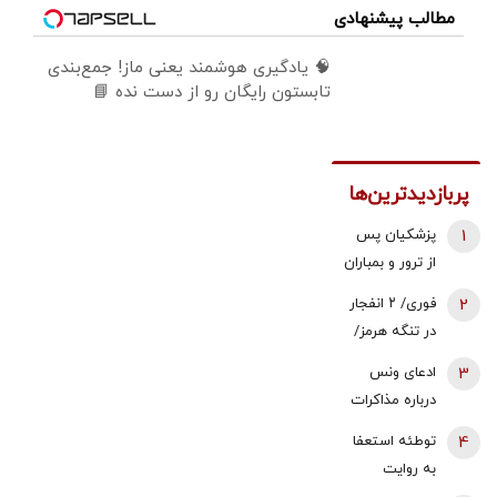
مطالب پیشنهادی
🧠 یادگیری هوشمند یعنی ماز! جمع‌بندی
تابستون رایگان رو از دست نده 📘
پربازدیدترین‌ها
1
پزشکیان پس
از ترور و بمباران
محل جلسه ‌اش
2
فوری/ ۲ انفجار
بلافاصله به
در تنگه هرمز/
ملاقات رهبری
نفتکش درحال
3
ادعای ونس
رفت/ واکنش
عبور از تنگه
درباره مذاکرات
رهبر شهید
بود/ خدمه و
با ایران | حاضرم
انقلاب چه بود؟
4
توطئه استعفا
کشتی در
مسئولیت
به روایت
سلامت هستند
تلاش‌ها برای
جمهوری