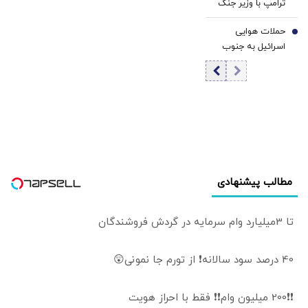
ترامپ با وزیر جنگ
نقش ایران در
مشام می‌رسد
خود در حمله به
مدیریت تنگه هرمز
حملات هوایی
ایران/ هگست
7
کنار بیاید | عبور و
اسرائیل به جنوب
گفته بود که
مرور کشتی‌ها بدون
لبنان/ این مناطق
عملیات نظامی
تبعیض انجام شود
بمباران شدند
علیه ایران «یک
پیروزی‌ سریع و
نسبتاً آسان» خواهد
بود/ کاخ سفید
واکنش نشان داد
مطالب پیشنهادی
تا 3میلیارد وام سرمایه در گردش فروشندگان
40 درصد سود سالانه❗ از تورم جا نمونی😲
❗❗200 میلیون وام❗❗ فقط با احراز هویت