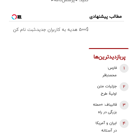
کنید! ◂پرسش‌نامه▸
مطالب پیشنهادی
500$ هدیه به کاربران جدید،ثبت نام کن
پربازدیدترین‌ها
1
فارس:
محمدباقر
ذوالقدر استعفا
2
جزئیات متن
داد/ محسن
اولیۀ طرح
رضایی دبیر
راهبردی
3
قالیباف: «حمله
شورای عالی
مدیریت تنگه
بزرگی در راه
امنیت ملی شد
هرمز منتشر
است... صبر
4
ایران و آمریکا
شد
کنید، نه، آن‌ها
در آستانه