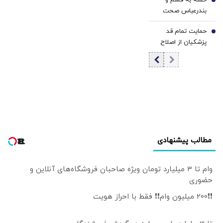
حمله به قشم و
نکنیم مشکلات
6
بندرعباس صحت
بیشتر خواهد شد |
دارد؟
ما نمی‌دانستیم قرار
حمایت تمام قد
7
است جنگ شود |
پزشکیان از اصلاح
اگر ارز ترجیحی
قیمت بنزین/ خب
حذف نمی شد با
چه زمانی باید دست
شروع جنگ قحطی
بزنیم؟ زمانی که
در بازار قطعی بود
خودمان غرق
شدیم؟
مطالب پیشنهادی
وام تا ۳ میلیارد تومان ویژه صاحبان فروشگاه‌های آنلاین و
حضوری
❗❗200 میلیون وام❗❗ فقط با احراز هویت