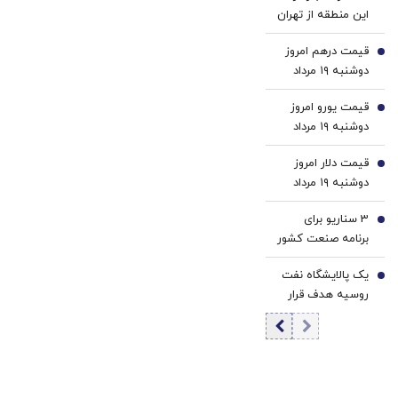
2
این منطقه از تهران
قیمت درهم امروز
3
دوشنبه ۱۹ مرداد
۱۴۰۵/ افزایش
قیمت یورو امروز
قیمت درهم
4
دوشنبه ۱۹ مرداد
۱۴۰۵/ کاهش
قیمت دلار امروز
قیمت یورو
5
دوشنبه ۱۹ مرداد
۱۴۰۵/ افزایش
3 سناریو برای
قیمت دلار
6
برنامه صنعت کشور
| رئیس ایمیدرو:
یک پالایشگاه نفت
زنجیره فولاد با
7
روسیه هدف قرار
قیچی قیمت و
گرفت+ جزئیات
هزینه مواجه است
| تاب‌آوری فولاد
صرفاً فنی نیست،
تاب‌آوری اقتصادی
و بهره‌وری مدیریتی