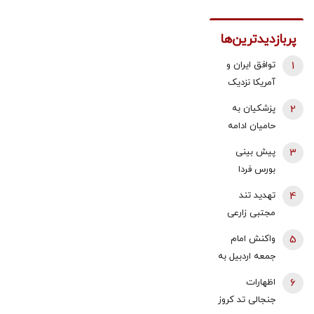
پربازدیدترین‌ها
1
توافق ایران و
آمریکا نزدیک
شد؟/ وزیر
2
پزشکیان به
خزانه‌داری
حامیان ادامه
آمریکا از «امروز
جنگ:
3
پیش بینی
یا فردا» گفت
همین‌جوری
بورس فردا
نگویید بزن/
شنبه 17 مرداد
4
تهدید تند
تبعاتش را هم
1405 | موتور
مجتبی زارعی
باید دید
رشد بازار روشن
علیه باقر
5
واکنش امام
شد | آخرین
خرازی:حاضرم با
جمعه اردبیل به
حلقه تایید روند
وضو شلاقت را
اظهارات
صعودی
6
اظهارات
اجرا کنم
محمدباقر
چیست؟
جنجالی تد کروز
خرازی/ چرا