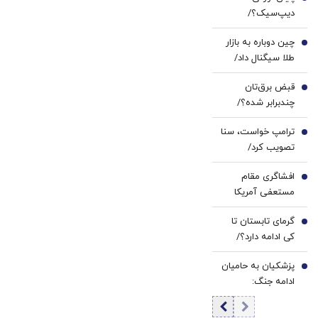
سفید
1
دیپ‌سیک؟/
کننده
افزایش شدید
خانگی
چین دوباره به بازار
قیمت API در راه
2
طلا سیگنال داد/
است
بزرگ‌ترین خرید از
قبض برق‌تان
۲۰۲۳ ثبت شد
3
چندبرابر شده؟/
دلیلش این پله‌های
ترامپ خواست، سنا
تعرفه‌ای است
4
تصویب کرد/
تحریم‌های تازه
افشاگری مقام
علیه ایران در راه
5
مستعفی آمریکا
است
درباره ایران: داستان
گرمای تابستان تا
نزدیک بودن تهران
6
کی ادامه دارد؟/
به بمب اتم
هواشناسی: ۴۰ تا
پروپاگاندا بود
پزشکیان به حامیان
۵۰ روز دیگر گرما در
7
ادامه جنگ:
پیش داریم
همین‌جوری نگویید
بزن/تبعاتش را هم