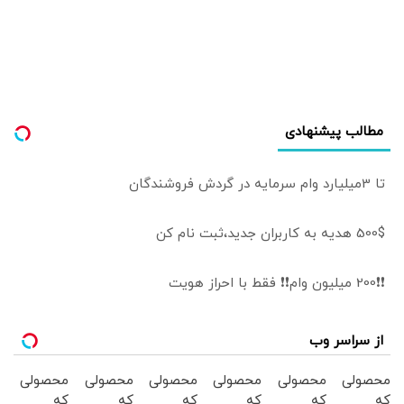
باید دید
مطالب پیشنهادی
تا 3میلیارد وام سرمایه در گردش فروشندگان
500$ هدیه به کاربران جدید،ثبت نام کن
❗❗200 میلیون وام❗❗ فقط با احراز هویت
از سراسر وب
محصولی
محصولی
محصولی
محصولی
محصولی
محصولی
که
که
که
که
که
که