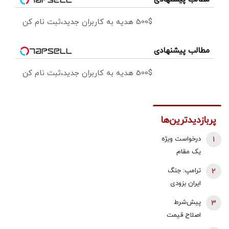
500$ هدیه به کاربران جدید،ثبت نام کن
مطالب پیشنهادی
500$ هدیه به کاربران جدید،ثبت نام کن
پربازدیدترین‌ها
1
درخواست ویژه
یک مقام
دولتی از
2
ترامپ: جنگ
جوانان: اگر
ایران بزودی
تفاهم ایران و
پایان می‌یابد |
3
پیش‌شرط
آمریکارا برای
تامین برخی
اصلاح قیمت
آینده ایران
مهمات
بنزین | توکلی
مفید می‌دانید،