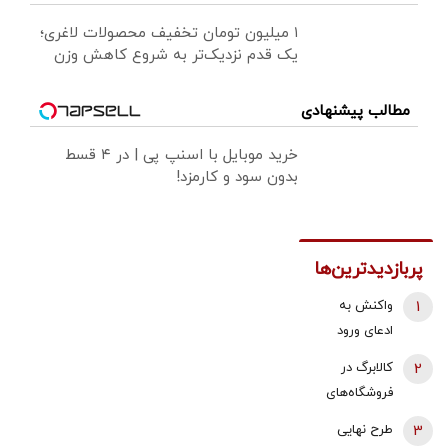
۱ میلیون تومان تخفیف محصولات لاغری؛
یک قدم نزدیک‌تر به شروع کاهش وزن
مطالب پیشنهادی
خرید موبایل با اسنپ پی | در ۴ قسط
بدون سود و کارمزد!
پربازدیدترین‌ها
1
واکنش به
ادعای ورود
هواگردها به
2
کالابرگ در
کشور ٣٠
فروشگاه‌های
دقیقه قبل از
بزرگ هم قطع
3
طرح نهایی
حمله به بیت
شد