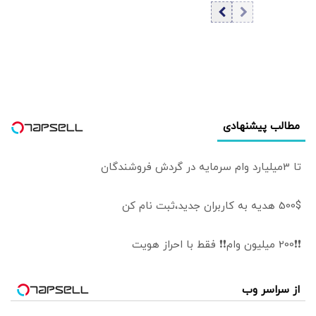
باشید/ بهترین
در تلاش برای
دریاچه‌های نزدیک
کاهش تنش
تهران
هاست
مطالب پیشنهادی
تا 3میلیارد وام سرمایه در گردش فروشندگان
500$ هدیه به کاربران جدید،ثبت نام کن
❗❗200 میلیون وام❗❗ فقط با احراز هویت
از سراسر وب