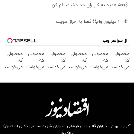
500$ هدیه به کاربران جدید،ثبت نام کن
❗❗200 میلیون وام❗❗ فقط با احراز هویت
از سراسر وب
محصولی
محصولی
محصولی
محصولی
محصولی
محصولی
که
که
که
که
که
که
می‌خواستی
می‌خواستی
می‌خواستی
می‌خواستی
می‌خواستی
می‌خواستی
رو در
رو در
رو در
رو در
رو در
رو در
شگفت
شکفت
شکفت
شگفت
شکفت
شگفت
انگیز
انگیز
انگیز
انگیز
انگیز
انگیز
دیجی‌کالا
دیجی‌کالا
دیجی‌کالا
دیجی‌کالا
دیجی‌کالا
دیجی‌کالا
بخر !
بخر !
بخر !
بخر !
بخر !
بخر !
آدرس: تهران - خیابان قائم مقام فراهانی - خیابان شهید محمدی خدری (شاهین)
پلاک ۵