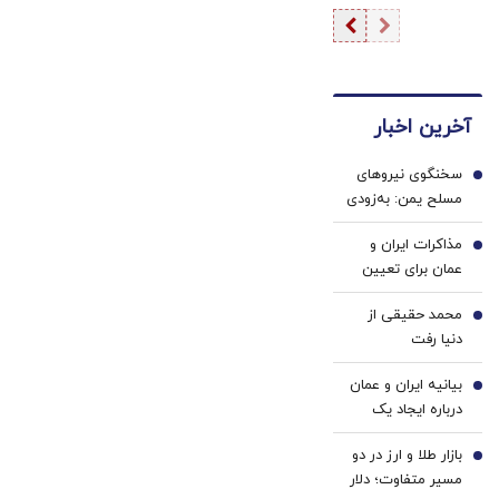
باری/ محموله
نظامی هدف
قرار گرفت
آخرین اخبار
سخنگوی نیروهای
1
مسلح یمن: به‌زودی
بیانیه مهم درباره
مذاکرات ایران و
یک عملیات
2
عمان برای تعیین
گسترده صادر
تعرفه ۳ تا ۷
می‌شود
محمد حقیقی از
درصدی در تنگه
3
دنیا رفت
هرمز / رویترز خبر
داد
بیانیه ایران و عمان
4
درباره ایجاد یک
گذرگاه موقت در
بازار طلا و ارز در دو
تنگه هرمز چه زمان
5
مسیر متفاوت؛ دلار
منتشر می شود؟