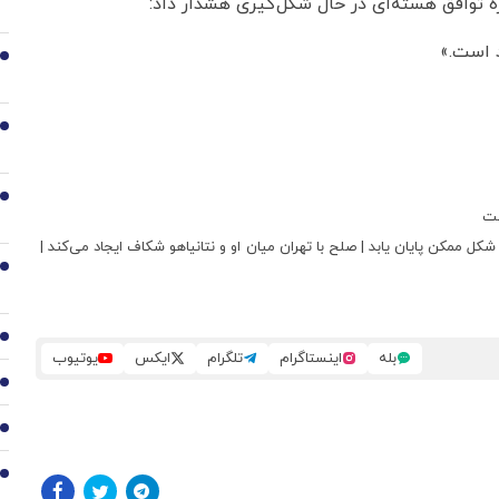
ه توافق هسته‌ای در حال شکل‌گیری هشدار داد:
د است.»
3
4
5
ست
شکل ممکن پایان یابد | صلح با تهران میان او و نتانیاهو شکاف ایجاد می‌کند |
6
7
بله
اینستاگرام
تلگرام
ایکس
یوتیوب
8
9
10