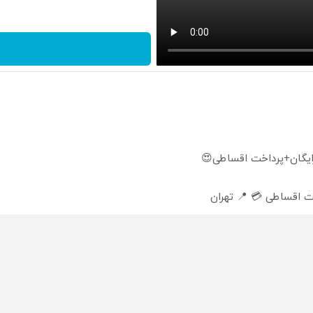
ایگان+پرداخت اقساطی😍
 اقساطی 💳 📍 تهران
 مقاوم | پرداخت قسطی