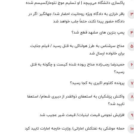
پاکسازی دانشگاه می‌پیچد | او تسلیم موج نئومارکسیسم شده
است | سروش به زبان چپ سخن می‌گوید و نظام بازار آزاد
3
باقر خرازی به دادگاه ویژه روحانیت احضار شد/ جهانگیر: اگر در
رقابتی را با برچسب کاپیتالیسم توضیح می‌دهد
دادگاه حضور پیدا نکند، حتماً جلب خواهد شد
4
پمپ بنزین های مشهد قطع شد؟
5
مداح سرشناس به طرز هولناکی به قتل رسید / فیلم جنایت
برای خانواده ارسال شد
6
حمیدرضا رجب‌زاده مداح ربوده شده کیست و چگونه به قتل
رسید؟
7
پرونده کلثوم اکبری به کجا رسید؟
8
واکنش پزشکیان به استعفای ذوالقدر از دبیری شعام/ استعفا
تایید شد؟
9
افزایش نجومی قیمت لبنیات/ قیمت شیر عجیب شد
10
حمله موشکی به نفتکش اماراتی/ وزارت خارجه امارات تایید کرد